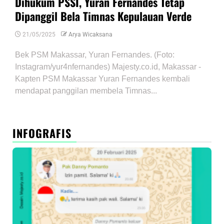
Dihukum PSSI, Yuran Fernandes Tetap
Dipanggil Bela Timnas Kepulauan Verde
21/05/2025
Arya Wicaksana
Bek PSM Makassar, Yuran Fernandes. (Foto:
Instagram/yur4nfernandes) Majesty.co.id, Makassar -
Kapten PSM Makassar Yuran Fernandes kembali
mendapat panggilan membela Timnas...
INFOGRAFIS