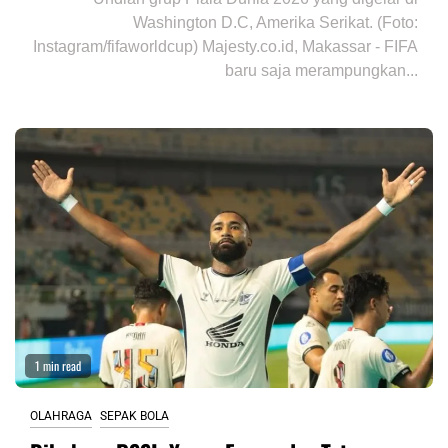
Washington D.C, Amerika Serikat. (Foto:
Instagram/fifaworldcup) Majesty.co.id, Makassar - FIFA
baru saja merampungkan...
1 min read
OLAHRAGA
SEPAK BOLA