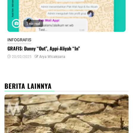
1 min read
INFOGRAFIS
INF
GRAFIS: Danny “Out”, Appi-Aliyah “In”
INF
20/02/2025
Arya Wicaksana
0
BERITA LAINNYA