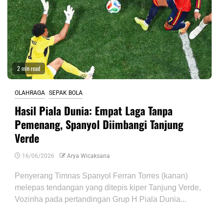
2 min read
OLAHRAGA
SEPAK BOLA
Hasil Piala Dunia: Empat Laga Tanpa
Pemenang, Spanyol Diimbangi Tanjung
Verde
16/06/2026
Arya Wicaksana
Penyerang Timnas Spanyol Ferran Torres (kanan)
melepas tendangan yang ditepis kiper Tanjung Verde,
Vozinha pada pertandingan Grup H Piala Dunia...