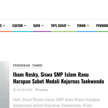
S
CULTUR
GAYA
TIPS SEHAT
TEKNO
PENDIDI
PENDIDIKAN
TAMSIS
Iham Resky, Siswa SMP Islam Ranu
Harapan Sabet Medali Kejurnas Taekwondo
24/05/2026
Lanina
Muh. Ilham Resky siswa SMP Islam Ranu Harapan
berprestasi dalam Kejurnas Taekwondo. (Foto: