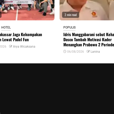
2 min read
HOTEL
POPULIS
akassar Jaga Kekompakan
Idris Manggabarani sebut Keha
n Lewat Padel Fun
Dasco Tambah Motivasi Kader
Menangkan Prabowo 2 Period
2026
Arya Wicaksana
06/08/2026
Lanina
n