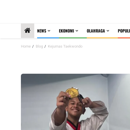
NEWS
EKONOMI
OLAHRAGA
POPULI
Home
Blog
Kejurnas Taekwondo
Kejurnas Taekwondo