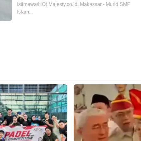
Istimewa/HO) Majesty.co.id, Makassar - Murid SMP
Islam...