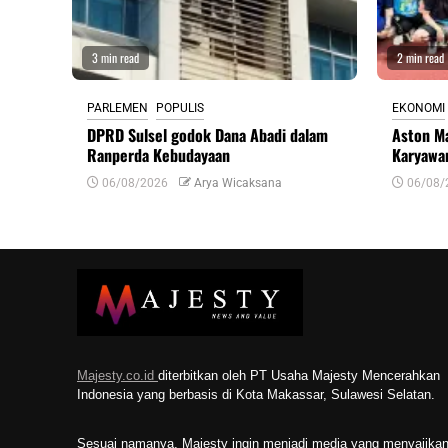
3 min read
2 min read
PARLEMEN
POPULIS
EKONOMI
DPRD Sulsel godok Dana Abadi dalam
Aston M
Ranperda Kebudayaan
Karyawa
06/08/2026
Arya Wicaksana
06/08/
Majesty.co.id
diterbitkan oleh PT Usaha Majesty Mencerahkan
Indonesia yang berbasis di Kota Makassar, Sulawesi Selatan.
Sesuai namanya, Majesty ingin menjadi media yang menyajika