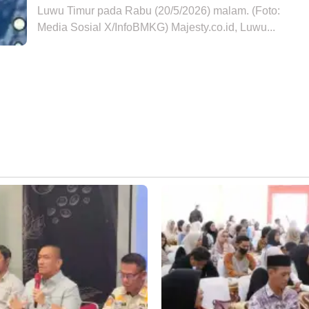
Luwu Timur pada Rabu (20/5/2026) malam. (Foto:
Media Sosial X/InfoBMKG) Majesty.co.id, Luwu...