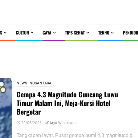
S
CULTUR
GAYA
TIPS SEHAT
TEKNO
PENDIDI
NEWS
NUSANTARA
Gempa 4,3 Magnitudo Guncang Luwu
Timur Malam Ini, Meja-Kursi Hotel
Bergetar
20/05/2026
Arya Wicaksana
Tangkapan layar. Pusat gempa bumi 4,3 magnitudo di