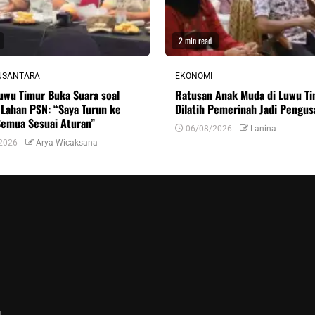
2 min read
USANTARA
EKONOMI
uwu Timur Buka Suara soal
Ratusan Anak Muda di Luwu T
Lahan PSN: “Saya Turun ke
Dilatih Pemerinah Jadi Pengus
Semua Sesuai Aturan”
06/08/2026
Lanina
2026
Arya Wicaksana
n