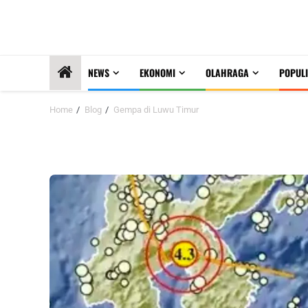
NEWS
EKONOMI
OLAHRAGA
POPULI
Home
Blog
Gempa di Luwu Timur
Gempa di Luwu Timur