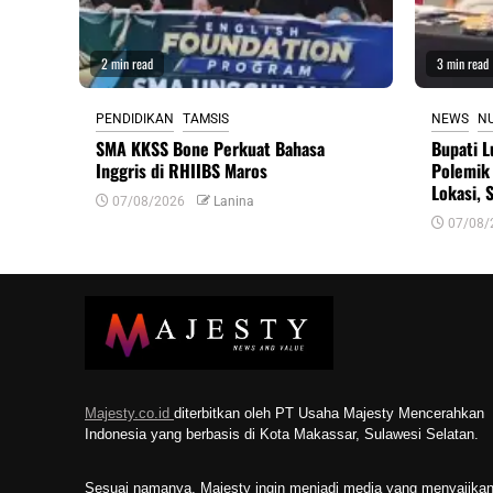
2 min read
3 min read
PENDIDIKAN
TAMSIS
NEWS
N
SMA KKSS Bone Perkuat Bahasa
Bupati L
Inggris di RHIIBS Maros
Polemik 
Lokasi, 
07/08/2026
Lanina
07/08/
Majesty.co.id
diterbitkan oleh PT Usaha Majesty Mencerahkan
Indonesia yang berbasis di Kota Makassar, Sulawesi Selatan.
Sesuai namanya, Majesty ingin menjadi media yang menyajika