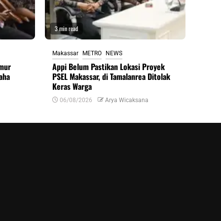
3 min read
Makassar
METRO
NEWS
imur
Appi Belum Pastikan Lokasi Proyek
aha
PSEL Makassar, di Tamalanrea Ditolak
Keras Warga
06/08/2026
Arya Wicaksana