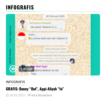
INFOGRAFIS
1 min read
INFOGRAFIS
INF
GRAFIS: Danny “Out”, Appi-Aliyah “In”
INF
20/02/2025
Arya Wicaksana
0