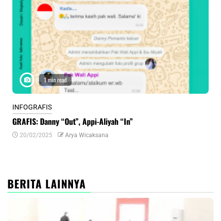
1 min read
INFOGRAFIS
INF
GRAFIS: Danny “Out”, Appi-Aliyah “In”
INF
20/02/2025
Arya Wicaksana
0
BERITA LAINNYA