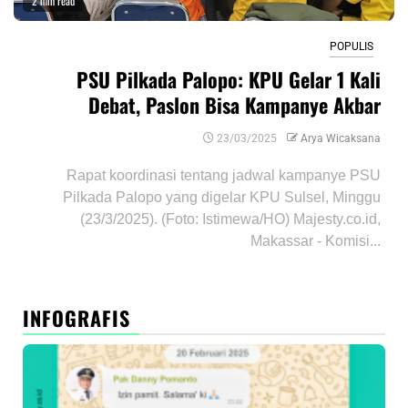
2 min read
POPULIS
PSU Pilkada Palopo: KPU Gelar 1 Kali
Debat, Paslon Bisa Kampanye Akbar
23/03/2025
Arya Wicaksana
Rapat koordinasi tentang jadwal kampanye PSU
Pilkada Palopo yang digelar KPU Sulsel, Minggu
(23/3/2025). (Foto: Istimewa/HO) Majesty.co.id,
Makassar - Komisi...
INFOGRAFIS