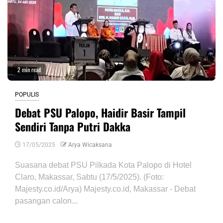
2 min read
POPULIS
Debat PSU Palopo, Haidir Basir Tampil
Sendiri Tanpa Putri Dakka
17/05/2025
Arya Wicaksana
Suasana debat PSU Pilkada Kota Palopo di Hotel
Claro, Makassar, Sabtu (17/5/2025). (Foto:
Majesty.co.id/Arya) Majesty.co.id, Makassar - Debat
pasangan calon...