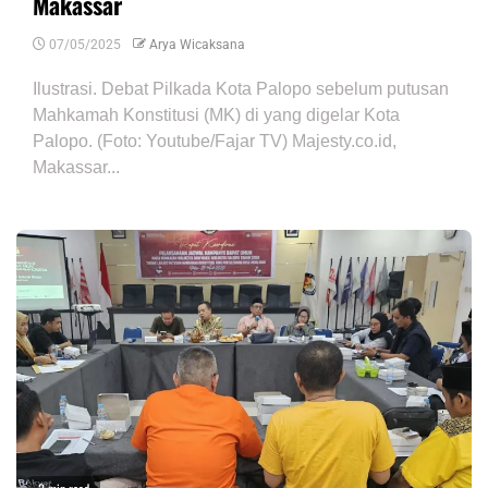
Makassar
07/05/2025
Arya Wicaksana
Ilustrasi. Debat Pilkada Kota Palopo sebelum putusan
Mahkamah Konstitusi (MK) di yang digelar Kota
Palopo. (Foto: Youtube/Fajar TV) Majesty.co.id,
Makassar...