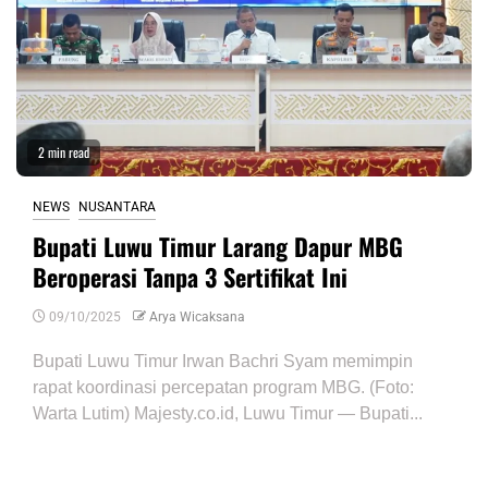
2 min read
NEWS
NUSANTARA
Bupati Luwu Timur Larang Dapur MBG
Beroperasi Tanpa 3 Sertifikat Ini
09/10/2025
Arya Wicaksana
Bupati Luwu Timur Irwan Bachri Syam memimpin
rapat koordinasi percepatan program MBG. (Foto:
Warta Lutim) Majesty.co.id, Luwu Timur — Bupati...