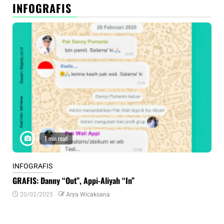
INFOGRAFIS
1 min read
INFOGRAFIS
INF
GRAFIS: Danny “Out”, Appi-Aliyah “In”
INF
20/02/2025
Arya Wicaksana
0