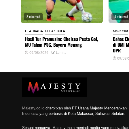
3 min read
4 min read
OLAHRAGA
SEPAK BOLA
Makassar
Hasil Tur Pramusim: Chelsea Pesta Gol,
Bahas Ek
MU Tahan PSG, Bayern Menang
di UMI M
DPR
09/08/2026
Lanina
09/08/
Majesty.co.id
diterbitkan oleh PT Usaha Majesty Mencerahkan
Indonesia yang berbasis di Kota Makassar, Sulawesi Selatan.
Sesuai namanya, Majesty ingin menjadi media yang menyajika