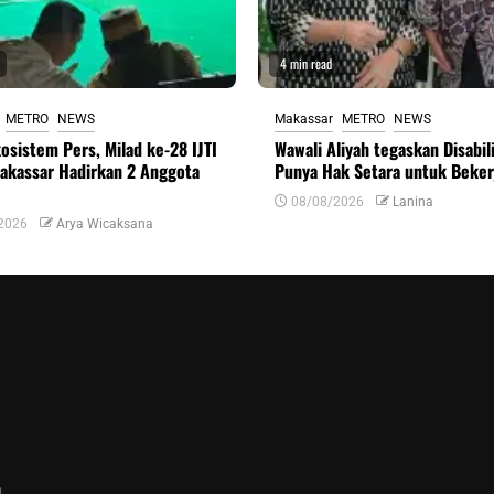
4 min read
METRO
NEWS
Makassar
METRO
NEWS
osistem Pers, Milad ke-28 IJTI
Wawali Aliyah tegaskan Disabil
akassar Hadirkan 2 Anggota
Punya Hak Setara untuk Beker
08/08/2026
Lanina
2026
Arya Wicaksana
n