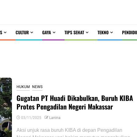
S
CULTUR
GAYA
TIPS SEHAT
TEKNO
PENDIDI
HUKUM
NEWS
Gugatan PT Huadi Dikabulkan, Buruh KIBA
Protes Pengadilan Negeri Makassar
03/11/2025
Lanina
Aksi unjuk rasa buruh KIBA di depan Pengadilan