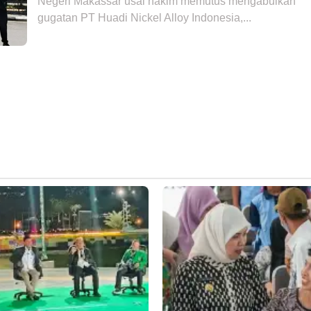
Negeri Makassar usai hakim memutus mengabulkan
gugatan PT Huadi Nickel Alloy Indonesia,...