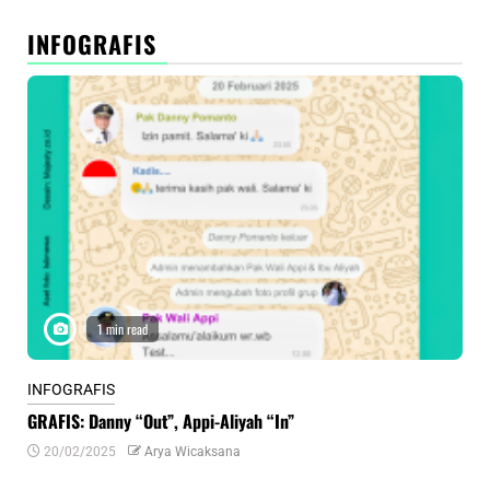
INFOGRAFIS
1 min read
INFOGRAFIS
INF
GRAFIS: Danny “Out”, Appi-Aliyah “In”
INF
20/02/2025
Arya Wicaksana
0