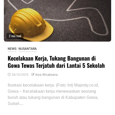
2 min read
NEWS
NUSANTARA
Kecelakaan Kerja, Tukang Bangunan di
Gowa Tewas Terjatuh dari Lantai 5 Sekolah
28/10/2025
Arya Wicaksana
Ilustrasi kecelakaan kerja. (Foto: Int) Majesty.co.id,
Gowa – Kecelakaan kerja menewaskan seorang
buruh atau tukang bangunan di Kabupaten Gowa,
Sulsel....