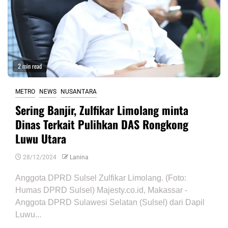
2 min read
METRO
NEWS
NUSANTARA
Sering Banjir, Zulfikar Limolang minta
Dinas Terkait Pulihkan DAS Rongkong
Luwu Utara
28/12/2024
Lanina
Anggota DPRD Sulsel Zulfikar Limolang. (Foto:
Humas DPRD Sulsel) Majesty.co.id, Makassar -
Anggota DPRD Sulawesi Selatan (Sulsel) dari Dapil
Luwu...