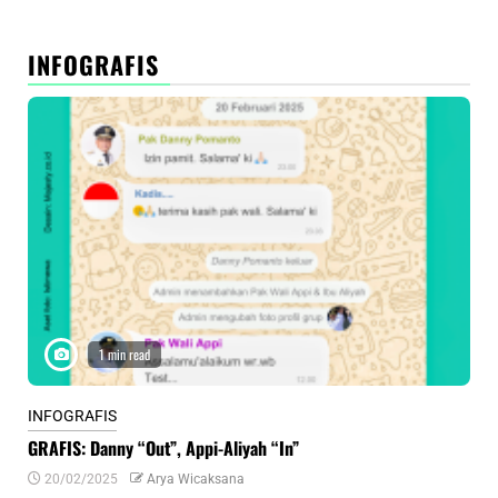
INFOGRAFIS
1 min read
INFOGRAFIS
INF
GRAFIS: Danny “Out”, Appi-Aliyah “In”
INF
20/02/2025
Arya Wicaksana
0