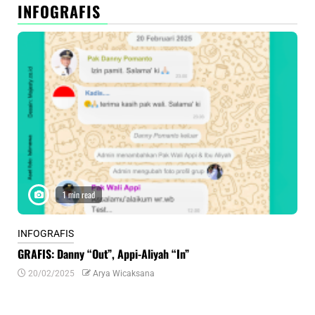
INFOGRAFIS
1 min read
INFOGRAFIS
INF
GRAFIS: Danny “Out”, Appi-Aliyah “In”
INF
20/02/2025
Arya Wicaksana
0