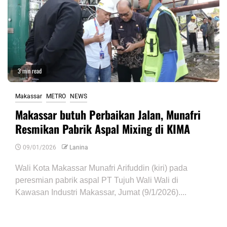
3 min read
Makassar
METRO
NEWS
Makassar butuh Perbaikan Jalan, Munafri
Resmikan Pabrik Aspal Mixing di KIMA
09/01/2026
Lanina
Wali Kota Makassar Munafri Arifuddin (kiri) pada
peresmian pabrik aspal PT Tujuh Wali Wali di
Kawasan Industri Makassar, Jumat (9/1/2026)....