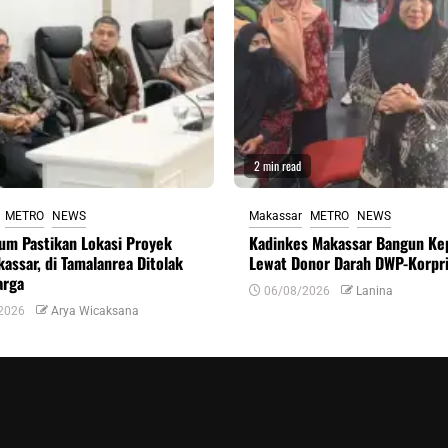
2 min read
METRO
NEWS
Makassar
METRO
NEWS
um Pastikan Lokasi Proyek
Kadinkes Makassar Bangun Ke
assar, di Tamalanrea Ditolak
Lewat Donor Darah DWP-Korpr
arga
06/08/2026
Lanina
2026
Arya Wicaksana