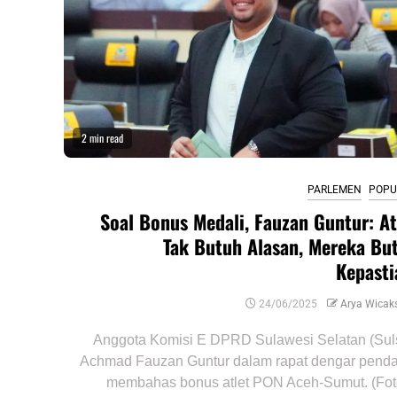
2 min read
PARLEMEN
POPU
Soal Bonus Medali, Fauzan Guntur: At
Tak Butuh Alasan, Mereka Bu
Kepasti
24/06/2025
Arya Wicak
Anggota Komisi E DPRD Sulawesi Selatan (Sul
Achmad Fauzan Guntur dalam rapat dengar pend
membahas bonus atlet PON Aceh-Sumut. (Foto