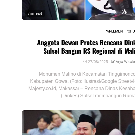
3 min read
PARLEMEN
POPU
Anggota Dewan Protes Rencana Din
Sulsel Bangun RS Regional di Mal
27/08/2025
Arya Wicak
Monumen Malino di Kecamatan Tinggimonco
Kabupaten Gowa. (Foto: Ilustrasi/Google Streetv
Majesty.co.id, Makassar – Rencana Dinas Kesah
(Dinkes) Sulsel membangun Ruma