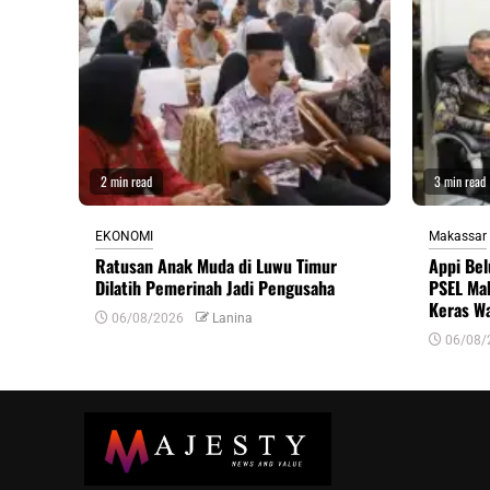
2 min read
3 min read
EKONOMI
Makassar
Ratusan Anak Muda di Luwu Timur
Appi Bel
Dilatih Pemerinah Jadi Pengusaha
PSEL Mak
Keras W
06/08/2026
Lanina
06/08/