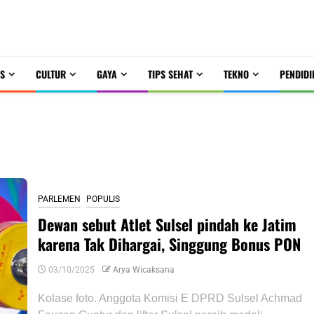
S
CULTUR
GAYA
TIPS SEHAT
TEKNO
PENDIDI
PARLEMEN
POPULIS
Dewan sebut Atlet Sulsel pindah ke Jatim
karena Tak Dihargai, Singgung Bonus PON
03/10/2025
Arya Wicaksana
Kolase foto. Anggota Komisi E DPRD Sulsel Achmad