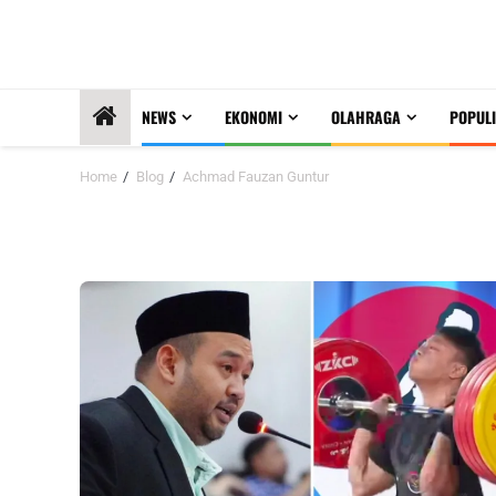
NEWS
EKONOMI
OLAHRAGA
POPULI
Home
Blog
Achmad Fauzan Guntur
Achmad Fauzan Guntur