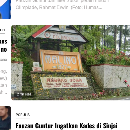
Fauzan Guntur dan lifter Sulsel peraih medali
Olimpiade, Rahmat Erwin. (Foto: Humas...
LIS
kes
ino
sana
ng,
iew)
atan
h...
2 min read
POPULIS
Fauzan Guntur Ingatkan Kades di Sinjai