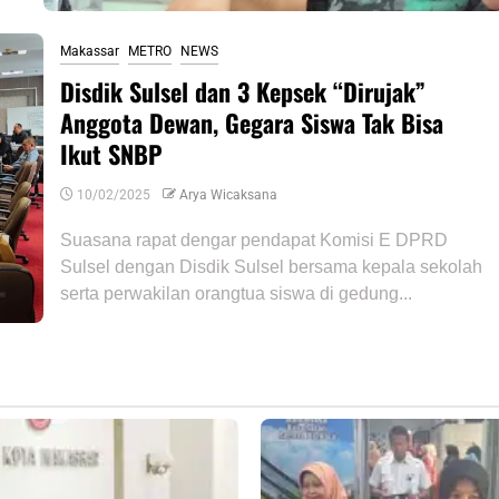
Makassar
METRO
NEWS
Disdik Sulsel dan 3 Kepsek “Dirujak”
Anggota Dewan, Gegara Siswa Tak Bisa
Ikut SNBP
10/02/2025
Arya Wicaksana
Suasana rapat dengar pendapat Komisi E DPRD
Sulsel dengan Disdik Sulsel bersama kepala sekolah
serta perwakilan orangtua siswa di gedung...