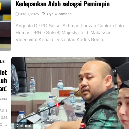
Kedepankan Adab sebagai Pemimpin
09/07/2025
Arya Wicaksana
Anggota DPRD Sulsel Achmad Fauzan Guntur. (Foto:
Humas DPRD Sulsel) Majesty.co.id, Makassar —
Video viral Kepala Desa atau Kades Bonto,...
LIS
let
tuh
an!
sana
sel)
apat
:...
2 min read