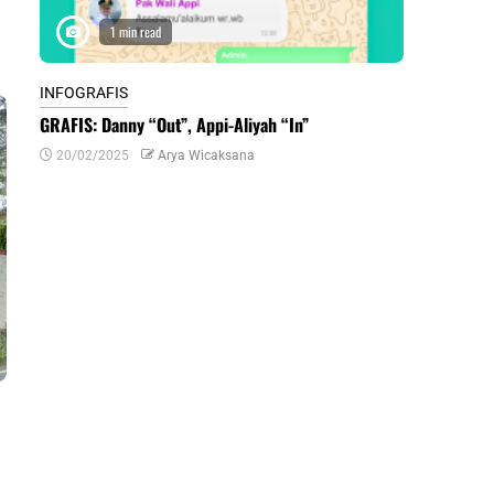
1 min read
1 m
INFOGRAFIS
INFOGRAFIS
GRAFIS: Danny “Out”, Appi-Aliyah “In”
INFOGRAFIS:
Daerah di Su
20/02/2025
Arya Wicaksana
07/07/2024