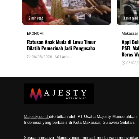
2 min read
3 min read
EKONOMI
Makassar
Ratusan Anak Muda di Luwu Timur
Appi Bel
Dilatih Pemerinah Jadi Pengusaha
PSEL Mak
Keras W
06/08/2026
Lanina
06/08/
Majesty.co.id
diterbitkan oleh PT Usaha Majesty Mencerahkan
Indonesia yang berbasis di Kota Makassar, Sulawesi Selatan.
Sesuai namanya, Majesty ingin menjadi media yang menyajika