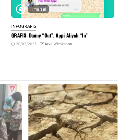
1 min read
1 m
INFOGRAFIS
INFOGRAFIS
GRAFIS: Danny “Out”, Appi-Aliyah “In”
INFOGRAFIS:
Daerah di Su
20/02/2025
Arya Wicaksana
07/07/2024