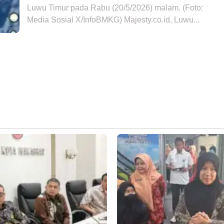
Luwu Timur pada Rabu (20/5/2026) malam. (Foto:
Media Sosial X/InfoBMKG) Majesty.co.id, Luwu...