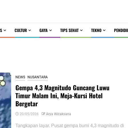
S
CULTUR
GAYA
TIPS SEHAT
TEKNO
PENDIDI
NEWS
NUSANTARA
Gempa 4,3 Magnitudo Guncang Luwu
Timur Malam Ini, Meja-Kursi Hotel
Bergetar
20/05/2026
Arya Wicaksana
Tangkapan layar. Pusat gempa bumi 4,3 magnitudo di