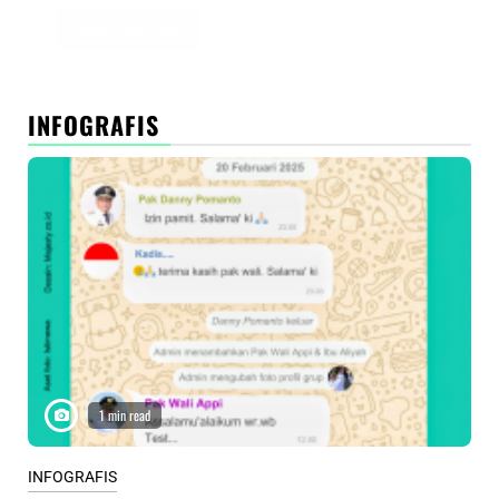
INFOGRAFIS
1 min read
INFOGRAFIS
INF