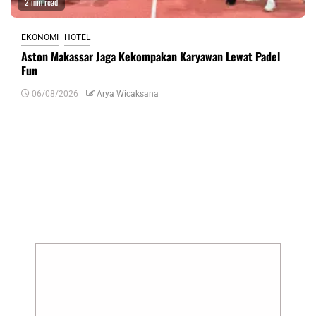
2 min read
EKONOMI
HOTEL
Aston Makassar Jaga Kekompakan Karyawan Lewat Padel
Fun
06/08/2026
Arya Wicaksana
Tinggalkan Balasan
Alamat email Anda tidak akan dipublikasikan.
Ruas yang wajib ditandai
*
Komentar
*