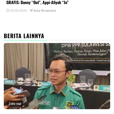
GRAFIS: Danny “Out”, Appi-Aliyah “In”
INF
20/02/2025
Arya Wicaksana
0
BERITA LAINNYA
2 min read