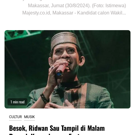
Makassar, Jumat (30/8/2024). (Foto: Istimewa)
Majesty.co.id, Makassar - Kandidat calon Wakil...
1 min read
CULTUR
MUSIK
Besok, Ridwan Sau Tampil di Malam