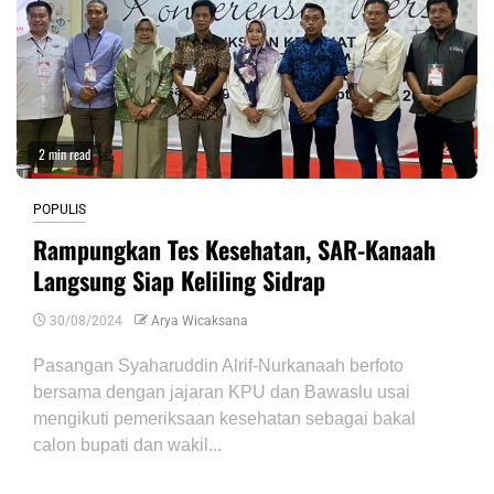
2 min read
POPULIS
Rampungkan Tes Kesehatan, SAR-Kanaah
Langsung Siap Keliling Sidrap
30/08/2024
Arya Wicaksana
Pasangan Syaharuddin Alrif-Nurkanaah berfoto
bersama dengan jajaran KPU dan Bawaslu usai
mengikuti pemeriksaan kesehatan sebagai bakal
calon bupati dan wakil...