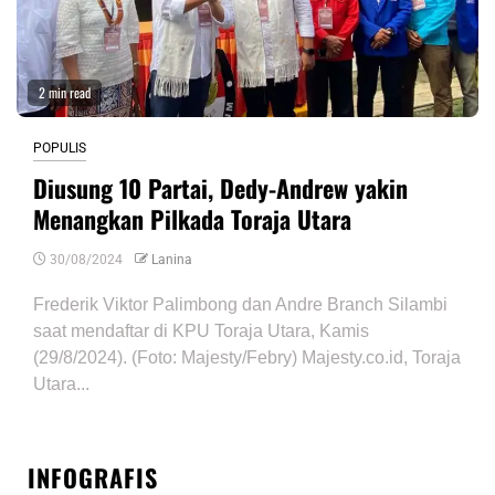
2 min read
POPULIS
Diusung 10 Partai, Dedy-Andrew yakin
Menangkan Pilkada Toraja Utara
30/08/2024
Lanina
Frederik Viktor Palimbong dan Andre Branch Silambi
saat mendaftar di KPU Toraja Utara, Kamis
(29/8/2024). (Foto: Majesty/Febry) Majesty.co.id, Toraja
Utara...
INFOGRAFIS