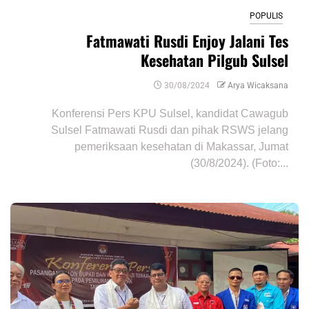
POPULIS
Fatmawati Rusdi Enjoy Jalani Tes
Kesehatan Pilgub Sulsel
30/08/2024
Arya Wicaksana
Konferensi Pers KPU Sulsel, kandidat Cawagub
Sulsel Fatmawati Rusdi dan pihak RSWS jelang
pemeriksaan kesehatan di Makassar, Jumat
(30/8/2024). (Foto:...