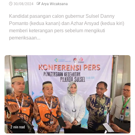
30/08/2024
Arya Wicaksana
Kandidat pasangan calon gubernur Sulsel Danny
Pomanto (kedua kanan) dan Azhar Arsyad (kedua kiri)
memberi keterangan pers sebelum mengikuti
pemeriksaan...
2 min read