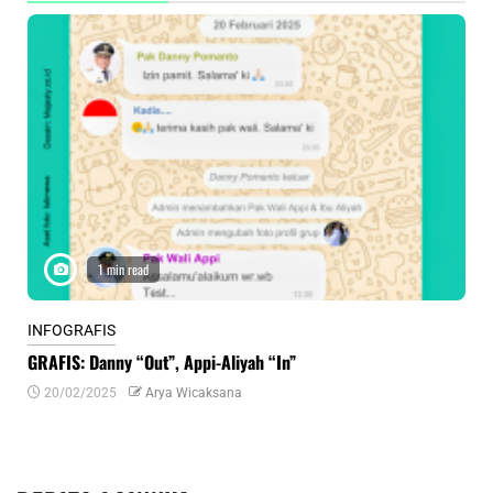
1 min read
INFOGRAFIS
INF
GRAFIS: Danny “Out”, Appi-Aliyah “In”
INF
20/02/2025
Arya Wicaksana
0