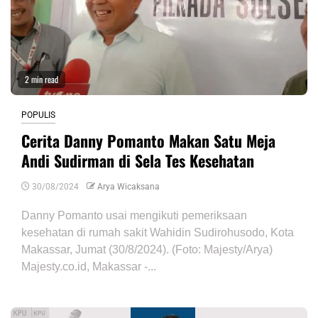
2 min read
POPULIS
Cerita Danny Pomanto Makan Satu Meja
Andi Sudirman di Sela Tes Kesehatan
30/08/2024
Arya Wicaksana
Danny Pomanto usai mengikuti pemeriksaan
kesehatan di rumah sakit Wahidin Sudirohusodo, Kota
Makassar, Jumat (30/8/2024). (Foto: Majesty/Arya)
Majesty.co.id, Makassar -...