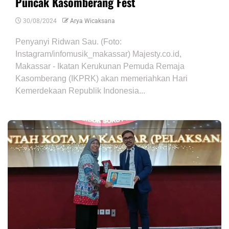
Puncak Kasomberang Fest
30/08/2024
Arya Wicaksana
Penyanyi Ridwan Sau. (Foto:
Instagram/infomusik_makassar) Majesty.co.id,
Makassar - Ikatan Kerukunan Pemuda Remaja
Kasomberang (IKPRK) akan memeriahkan Hari
Kemerdekaan Republik Indonesia...