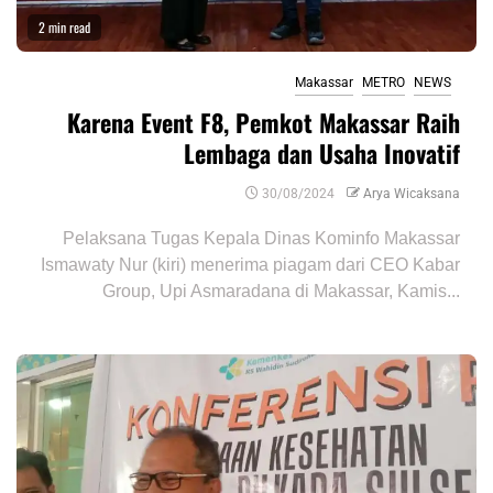
2 min read
Makassar
METRO
NEWS
Karena Event F8, Pemkot Makassar Raih
Lembaga dan Usaha Inovatif
30/08/2024
Arya Wicaksana
Pelaksana Tugas Kepala Dinas Kominfo Makassar
Ismawaty Nur (kiri) menerima piagam dari CEO Kabar
Group, Upi Asmaradana di Makassar, Kamis...