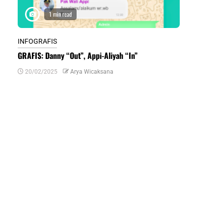
1 min read
1 m
INFOGRAFIS
INFOGRAFIS
GRAFIS: Danny “Out”, Appi-Aliyah “In”
INFOGRAFIS:
Daerah di Su
20/02/2025
Arya Wicaksana
07/07/2024