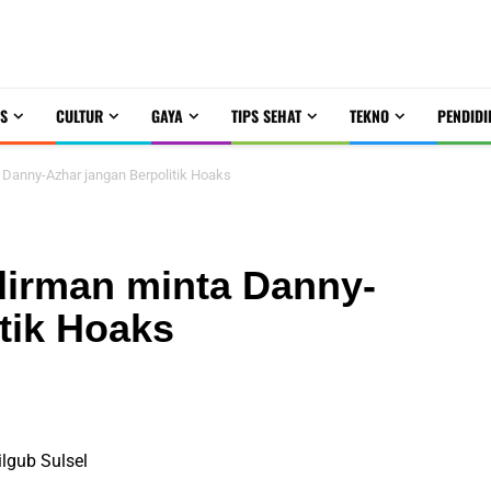
S
CULTUR
GAYA
TIPS SEHAT
TEKNO
PENDIDI
a Danny-Azhar jangan Berpolitik Hoaks
udirman minta Danny-
tik Hoaks
lgub Sulsel