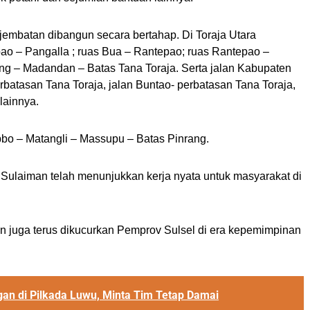
n jembatan dibangun secara bertahap. Di Toraja Utara
ao – Pangalla ; ruas Bua – Rantepao; ruas Rantepao –
ng – Madandan – Batas Tana Toraja. Serta jalan Kabupaten
perbatasan Tana Toraja, jalan Buntao- perbatasan Tana Toraja,
lainnya.
bbo – Matangli – Massupu – Batas Pinrang.
Sulaiman telah menunjukkan kerja nyata untuk masyarakat di
an juga terus dikucurkan Pemprov Sulsel di era kepemimpinan
 di Pilkada Luwu, Minta Tim Tetap Damai