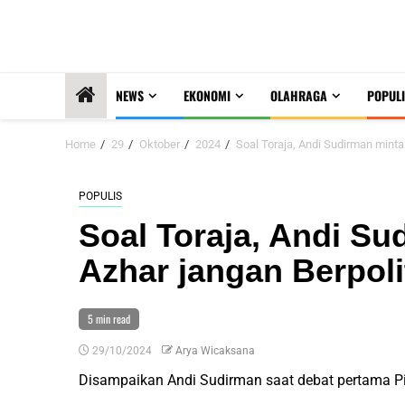
NEWS
EKONOMI
OLAHRAGA
POPULI
Home
29
Oktober
2024
Soal Toraja, Andi Sudirman mint
POPULIS
Soal Toraja, Andi S
Azhar jangan Berpoli
5 min read
29/10/2024
Arya Wicaksana
Disampaikan Andi Sudirman saat debat pertama Pi