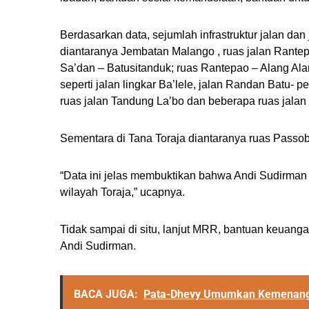
Berdasarkan data, sejumlah infrastruktur jalan da
diantaranya Jembatan Malango , ruas jalan Rantep
Sa’dan – Batusitanduk; ruas Rantepao – Alang Ala
seperti jalan lingkar Ba’lele, jalan Randan Batu- 
ruas jalan Tandung La’bo dan beberapa ruas jalan 
Sementara di Tana Toraja diantaranya ruas Passo
“Data ini jelas membuktikan bahwa Andi Sudirman 
wilayah Toraja,” ucapnya.
Tidak sampai di situ, lanjut MRR, bantuan keuang
Andi Sudirman.
BACA JUGA:
Pata-Dhevy Umumkan Kemenangan