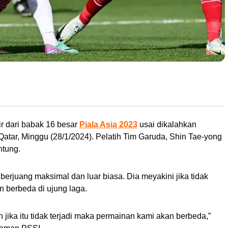
 Austrlia pada pertandingan 16 besar Piala Asia 2023 di Stadion Jassim bin Hamad,
ir dari babak 16 besar
Piala Asia 2023
usai dikalahkan
Qatar, Minggu (28/1/2024). Pelatih Tim Garuda, Shin Tae-yong
ntung.
erjuang maksimal dan luar biasa. Dia meyakini jika tidak
an berbeda di ujung laga.
jika itu tidak terjadi maka permainan kami akan berbeda,”