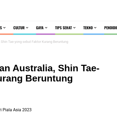
S
CULTUR
GAYA
TIPS SEHAT
TEKNO
PENDIDI
 Shin Tae-yong sebut Faktor Kurang Beruntung
n Australia, Shin Tae-
urang Beruntung
ri Piala Asia 2023