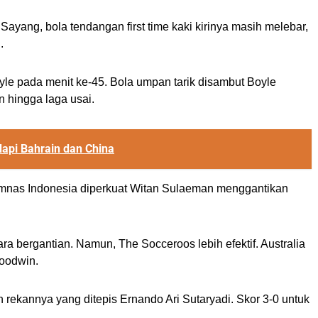
yang, bola tendangan first time kaki kirinya masih melebar,
.
yle pada menit ke-45. Bola umpan tarik disambut Boyle
n hingga laga usai.
api Bahrain dan China
imnas Indonesia diperkuat Witan Sulaeman menggantikan
ra bergantian. Namun, The Socceroos lebih efektif. Australia
Goodwin.
ekannya yang ditepis Ernando Ari Sutaryadi. Skor 3-0 untuk