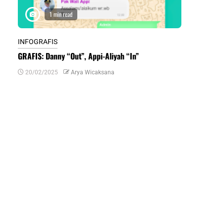
1 min read
1 m
INFOGRAFIS
INFOGRAFIS
GRAFIS: Danny “Out”, Appi-Aliyah “In”
INFOGRAFIS:
Daerah di Su
20/02/2025
Arya Wicaksana
07/07/2024