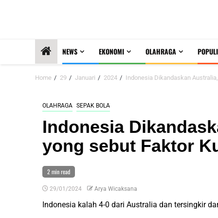
NEWS
EKONOMI
OLAHRAGA
POPULI
Home
29
Januari
2024
Indonesia Dikandaskan Australia,
OLAHRAGA
SEPAK BOLA
Indonesia Dikandaska
yong sebut Faktor K
2 min read
29/01/2024
Arya Wicaksana
Indonesia kalah 4-0 dari Australia dan tersingkir da