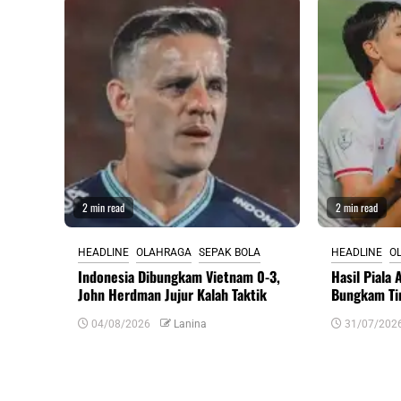
2 min read
2 min read
HEADLINE
OLAHRAGA
SEPAK BOLA
HEADLINE
O
Indonesia Dibungkam Vietnam 0-3,
Hasil Piala
John Herdman Jujur Kalah Taktik
Bungkam Ti
04/08/2026
Lanina
31/07/202