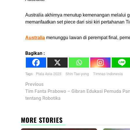
Australia akhirnya menutup kemenangan melalui go
memanfaatkan set piece dari sisi kiri pertahanan 
Australia
menunggu lawan di perempat final, pem
Bagikan :
Piala Asia 2023
Shin Tae-yong
Timnas Indonesia
Tags:
Post
Previous
navigation
Tim Fanta Prabowo – Gibran Edukasi Pemuda Pa
tentang Robotika
MORE STORIES