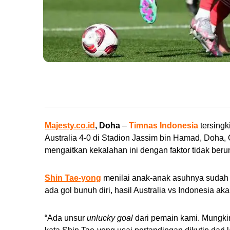
Pemain Timnas Indonesia Yakob Sayuri (kiri) berebut bola dengan pemain
Doha, Qatar, Minggu (28/1/2024). (Foto: AFC/PSSI)
Majesty.co.id
, Doha
–
Timnas Indonesia
tersingk
Australia 4-0 di Stadion Jassim bin Hamad, Doha, 
mengaitkan kekalahan ini dengan faktor tidak beru
Shin Tae-yong
menilai anak-anak asuhnya sudah b
ada gol bunuh diri, hasil Australia vs Indonesia ak
“Ada unsur
unlucky
goal
dari pemain kami. Mungkin 