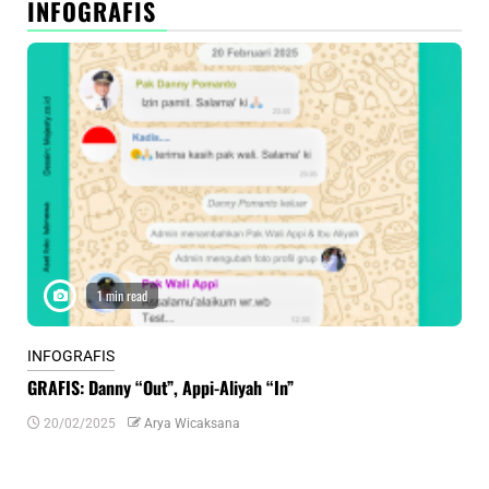
INFOGRAFIS
1 min read
INFOGRAFIS
INF
GRAFIS: Danny “Out”, Appi-Aliyah “In”
INF
20/02/2025
Arya Wicaksana
0