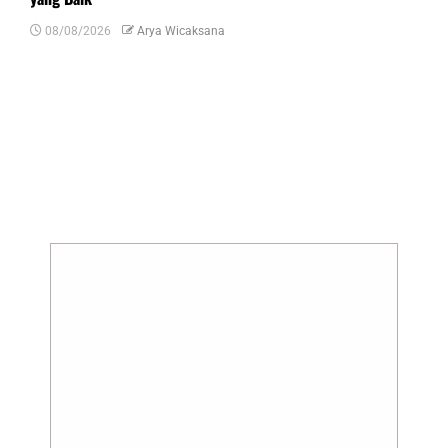
08/08/2026
Arya Wicaksana
Tinggalkan Balasan
Alamat email Anda tidak akan dipublikasikan.
Ruas yang wajib ditandai
*
Komentar
*