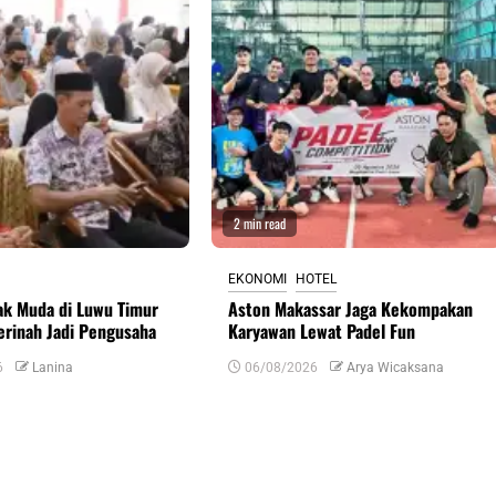
2 min read
EKONOMI
HOTEL
ak Muda di Luwu Timur
Aston Makassar Jaga Kekompakan
erinah Jadi Pengusaha
Karyawan Lewat Padel Fun
6
Lanina
06/08/2026
Arya Wicaksana