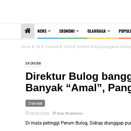
NEWS
EKONOMI
OLAHRAGA
POPULI
Home
28
Februari
2026
Direktur Bulog banggakan Sidra
EKONOMI
Direktur Bulog bang
Banyak “Amal”, Pang
2 min read
28/02/2026
Arya Wicaksana
Di mata petinggi Perum Bulog, Sidrap dianggap pu