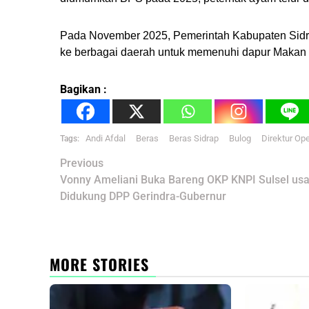
Pada November 2025, Pemerintah Kabupaten Sidra
ke berbagai daerah untuk memenuhi dapur Makan B
Bagikan :
Andi Afdal
Beras
Beras Sidrap
Bulog
Direktur Op
Tags:
Post
Previous
navigation
Vonny Ameliani Buka Bareng OKP KNPI Sulsel usa
Didukung DPP Gerindra-Gubernur
MORE STORIES