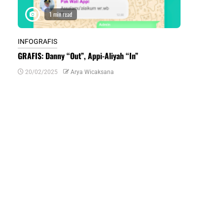
1 min read
1 m
INFOGRAFIS
INFOGRAFIS
GRAFIS: Danny “Out”, Appi-Aliyah “In”
INFOGRAFIS:
Daerah di Su
20/02/2025
Arya Wicaksana
07/07/2024