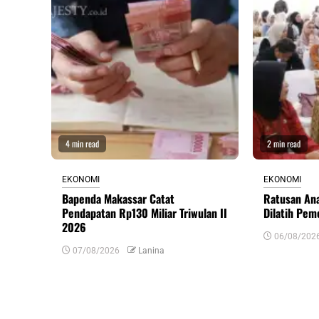
4 min read
2 min read
EKONOMI
EKONOMI
Bapenda Makassar Catat
Ratusan An
Pendapatan Rp130 Miliar Triwulan II
Dilatih Pem
2026
06/08/202
07/08/2026
Lanina