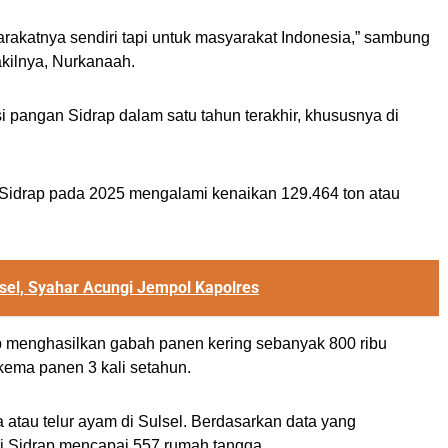
akatnya sendiri tapi untuk masyarakat Indonesia,” sambung
akilnya, Nurkanaah.
i pangan Sidrap dalam satu tahun terakhir, khususnya di
 Sidrap pada 2025 mengalami kenaikan 129.464 ton atau
sel, Syahar Acungi Jempol Kapolres
ap menghasilkan gabah panen kering sebanyak 800 ribu
skema panen 3 kali setahun.
 atau telur ayam di Sulsel. Berdasarkan data yang
i Sidrap mencapai 557 rumah tangga.