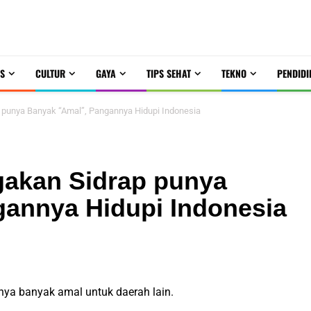
S
CULTUR
GAYA
TIPS SEHAT
TEKNO
PENDIDI
p punya Banyak “Amal”, Pangannya Hidupi Indonesia
gakan Sidrap punya
annya Hidupi Indonesia
nya banyak amal untuk daerah lain.