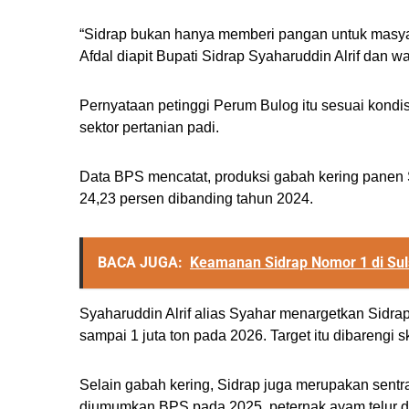
“Sidrap bukan hanya memberi pangan untuk masyar
Afdal diapit Bupati Sidrap Syaharuddin Alrif dan w
Pernyataan petinggi Perum Bulog itu sesuai kondis
sektor pertanian padi.
Data BPS mencatat, produksi gabah kering panen
24,23 persen dibanding tahun 2024.
BACA JUGA:
Keamanan Sidrap Nomor 1 di Sul
Syaharuddin Alrif alias Syahar menargetkan Sidr
sampai 1 juta ton pada 2026. Target itu dibarengi 
Selain gabah kering, Sidrap juga merupakan sentra
diumumkan BPS pada 2025, peternak ayam telur d