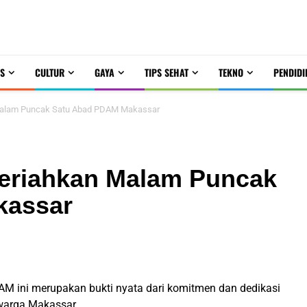
S
CULTUR
GAYA
TIPS SEHAT
TEKNO
PENDIDI
 Malam Puncak Satu Abad PDAM Makassar
 Meriahkan Malam Puncak
kassar
M ini merupakan bukti nyata dari komitmen dan dedikasi
warga Makassar.