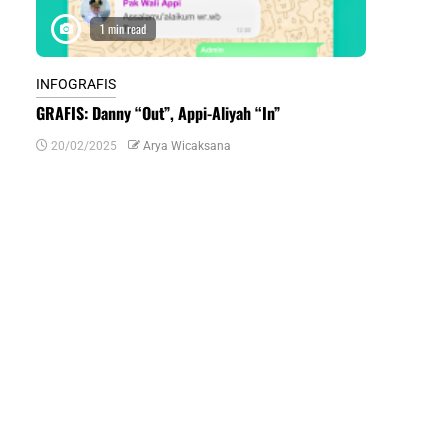
1 min read
1 m
INFOGRAFIS
INFOGRAFIS
GRAFIS: Danny “Out”, Appi-Aliyah “In”
INFOGRAFIS:
Daerah di Su
20/02/2025
Arya Wicaksana
07/07/2024