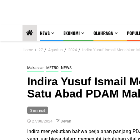
NEWS
EKONOMI
OLAHRAGA
POPULI
Home
27
Agustus
2024
Indira Yusuf Ismail Meriahkan
Makassar
METRO
NEWS
Indira Yusuf Ismail
Satu Abad PDAM Ma
3 min read
27/08/2024
Devan
Indira menyebutkan bahwa perjalanan panjang PDA
yang luar biasa dalam memenuhi kebutuhan vital 