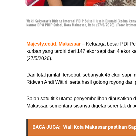
Wakil Sekretaris Bidang Internal PDIP Sulsel Husain Djunaid (kedua kan
kantor DPW PDIP Sulsel, Kota Makassar, Rabu (27/5/2026). (Foto: Istim
Majesty.co.id, Makassar
– Keluarga besar PDI Pe
kurban yang terdiri dari 147 ekor sapi dan 4 ekor
(27/5/2026).
Dari total jumlah tersebut, sebanyak 45 ekor sa
Ridwan Andi Wittiri, serta hasil gotong royong da
Salah satu titik utama penyembelihan dipusatkan
Makassar, sementara sisanya digelar serentak di b
BACA JUGA:
Wali Kota Makassar pastikan Sap