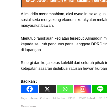
BACA JUGA:
Mentan Amran Sulaiman Berkurb
Alimuddin menambahkan, aksi nyata ini sekaligus m
sosial serta menyokong ekonomi kerakyatan melalu
masyarakat bawah.
Menutup rangkaian kegiatan tersebut, Alimuddin 
kepada seluruh pengurus partai, anggota DPRD tin
di lapangan.
Sinergi dan kerja keras kolektif dari seluruh pihak
ketepatan sasaran distribusi ratusan hewan kurban
Bagikan :
Hewan Kurban
Iduladha
PDIP
PDIP Sulsel
PDIP 
Tags:
Previous