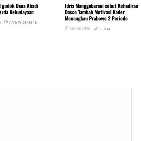
l godok Dana Abadi
Idris Manggabarani sebut Kehadiran
erda Kebudayaan
Dasco Tambah Motivasi Kader
Menangkan Prabowo 2 Periode
6
Arya Wicaksana
06/08/2026
Lanina
uas yang wajib ditandai
*