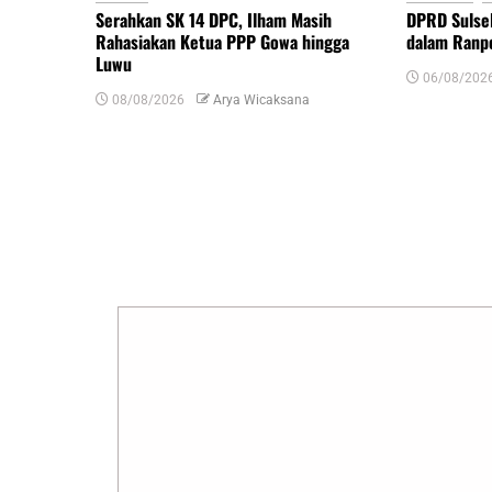
Serahkan SK 14 DPC, Ilham Masih
DPRD Sulse
Rahasiakan Ketua PPP Gowa hingga
dalam Ranp
Luwu
06/08/202
08/08/2026
Arya Wicaksana
Tinggalkan Balasan
Alamat email Anda tidak akan dipublikasikan.
R
Komentar
*