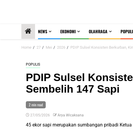
NEWS
EKONOMI
OLAHRAGA
POPULI
Home
27
Mei
2026
PDIP Sulsel Konsisten Berkurban, Ki
POPULIS
PDIP Sulsel Konsiste
Sembelih 147 Sapi
2 min read
27/05/2026
Arya Wicaksana
45 ekor sapi merupakan sumbangan pribadi Ketua D