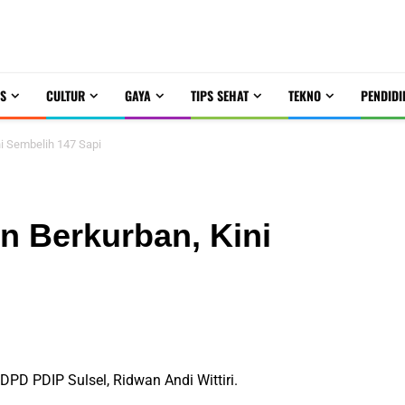
S
CULTUR
GAYA
TIPS SEHAT
TEKNO
PENDIDI
ni Sembelih 147 Sapi
n Berkurban, Kini
PD PDIP Sulsel, Ridwan Andi Wittiri.