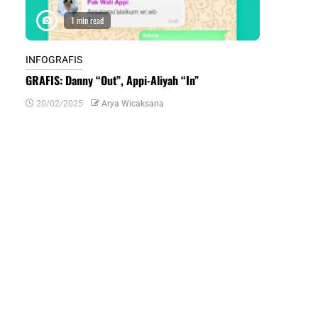
1 min read
1 m
INFOGRAFIS
INFOGRAFIS
GRAFIS: Danny “Out”, Appi-Aliyah “In”
INFOGRAFIS:
Daerah di Su
20/02/2025
Arya Wicaksana
07/07/2024