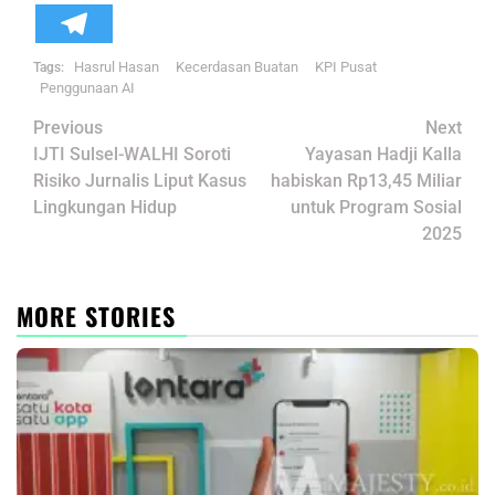
Hasrul Hasan
Kecerdasan Buatan
KPI Pusat
Tags:
Penggunaan AI
Post
Previous
Next
navigation
IJTI Sulsel-WALHI Soroti
Yayasan Hadji Kalla
Risiko Jurnalis Liput Kasus
habiskan Rp13,45 Miliar
Lingkungan Hidup
untuk Program Sosial
2025
MORE STORIES