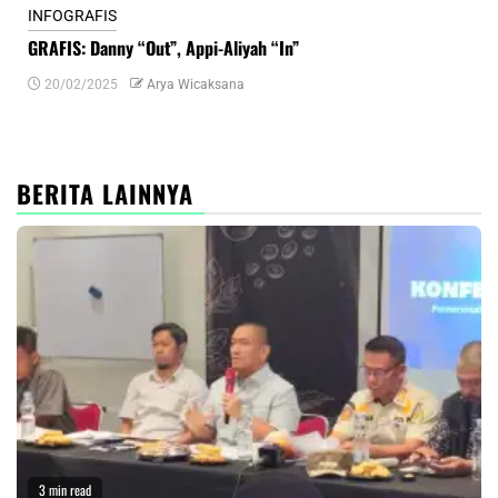
INFOGRAFIS
INF
GRAFIS: Danny “Out”, Appi-Aliyah “In”
INF
20/02/2025
Arya Wicaksana
0
BERITA LAINNYA
3 min read