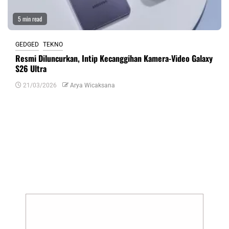
5 min read
GEDGED
TEKNO
Resmi Diluncurkan, Intip Kecanggihan Kamera-Video Galaxy
S26 Ultra
21/03/2026
Arya Wicaksana
Tinggalkan Balasan
Alamat email Anda tidak akan dipublikasikan.
Ruas yang wajib ditandai
*
Komentar
*