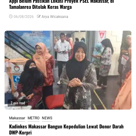
Appi Belum Pastikan Lokasi Proyek PSEL Makassar, di
Tamalanrea Ditolak Keras Warga
06/08/2026
Arya Wicaksana
2 min read
Makassar
METRO
NEWS
Kadinkes Makassar Bangun Kepedulian Lewat Donor Darah
DWP-Korpri