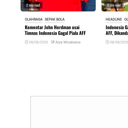
2 min read
2 min read
OLAHRAGA
SEPAK BOLA
HEADLINE
O
Komentar John Herdman usai
Indonesia G
Timnas Indonesia Gagal Piala AFF
AFF, Dikand
08/08/2026
Arya Wicaksana
08/08/202
Tinggalkan Balasan
Alamat email Anda tidak akan dipublikasikan.
R
Komentar
*