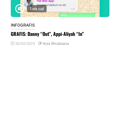
1 min read
1 m
INFOGRAFIS
INFOGRAFIS
GRAFIS: Danny “Out”, Appi-Aliyah “In”
INFOGRAFIS:
Daerah di Su
20/02/2025
Arya Wicaksana
07/07/2024