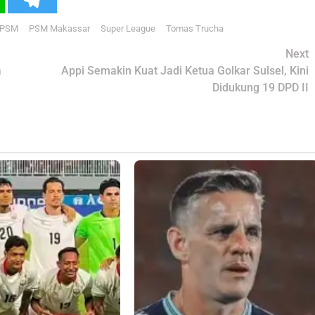
s PSM
PSM Makassar
Super League
Tomas Trucha
Next
a
Appi Semakin Kuat Jadi Ketua Golkar Sulsel, Kini
Didukung 19 DPD II