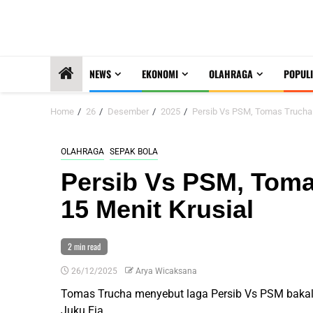
NEWS
EKONOMI
OLAHRAGA
POPULI
Home
26
Desember
2025
Persib Vs PSM, Tomas Trucha 
OLAHRAGA
SEPAK BOLA
Persib Vs PSM, Toma
15 Menit Krusial
2 min read
26/12/2025
Arya Wicaksana
Tomas Trucha menyebut laga Persib Vs PSM bakal 
Juku Eja.