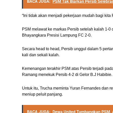
BACA JUGA:
PSM Tak Biarkan Persib Selebras
“Ini tidak akan menjadi pekerjaan mudah bagi kita 
PSM melawat ke markas Persib setelah kalah 1-0
Bhayangkara Presisi Lampung FC 2-0.
Secara head to head, Persib unggul dalam 5 per
kali dan sekali kalah.
Kemenangan terakhir PSM atas Persib terjadi pad
Ramang menekuk Persib 4-2 di Gelor B.J Habibie.
Untuk itu, Trucha meminta Yuran Fernandes dan r
meniup peluit panjang.
BACA JUGA:
Dewa United Tumbangkan PSM, Al