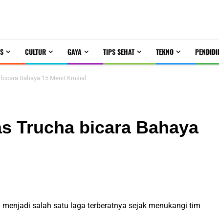
S
CULTUR
GAYA
TIPS SEHAT
TEKNO
PENDIDI
bicara Bahaya 15 Menit Krusial
s Trucha bicara Bahaya
menjadi salah satu laga terberatnya sejak menukangi tim