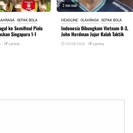
2 min read
LAHRAGA
SEPAK BOLA
HEADLINE
OLAHRAGA
SEPAK BOLA
agal ke Semifinal Piala
Indonesia Dibungkam Vietnam 0-3,
askan Singapura 1-1
John Herdman Jujur Kalah Taktik
6
Lanina
04/08/2026
Lanina
uas yang wajib ditandai
*