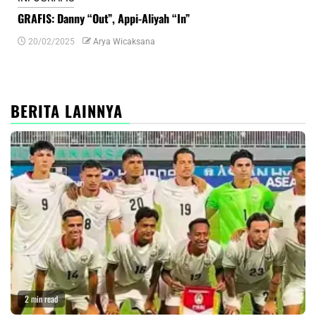
GRAFIS: Danny “Out”, Appi-Aliyah “In”
INF
20/02/2025
Arya Wicaksana
0
BERITA LAINNYA
2 min read