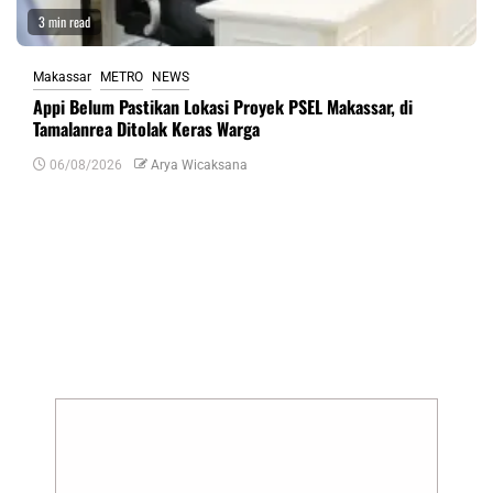
3 min read
Makassar
METRO
NEWS
Appi Belum Pastikan Lokasi Proyek PSEL Makassar, di
Tamalanrea Ditolak Keras Warga
06/08/2026
Arya Wicaksana
Tinggalkan Balasan
Alamat email Anda tidak akan dipublikasikan.
Ruas yang wajib ditandai
*
Komentar
*