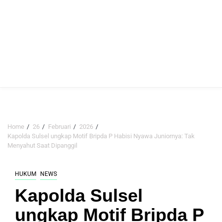
Home
26
Februari
2026
Kapolda Sulsel ungkap Motif Bripda P Habisi Nyawa Juniornya: Tak
Menyahut Saat Dipanggil
HUKUM
NEWS
Kapolda Sulsel
ungkap Motif Bripda P