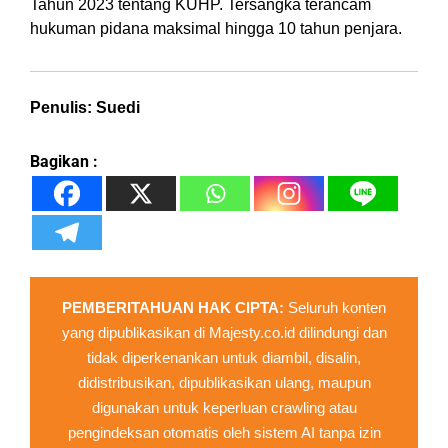
Tahun 2023 tentang KUHP. Tersangka terancam
hukuman pidana maksimal hingga 10 tahun penjara.
Penulis: Suedi
Bagikan :
PEMBERITAHUAN HAK CIPTA:
Seluruh konten
yang dipublikasikan di Majesty.co.id dilindungi dan
tidak diperkenankan untuk diambil, disalin,
didistribusikan, dipublikasikan ulang, maupun
digunakan untuk keperluan crawling atau
pengindeksan otomatis oleh sistem AI tanpa izin