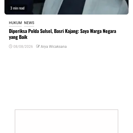
3 min read
HUKUM
NEWS
Diperiksa Polda Sulsel, Basri Kajang: Saya Warga Negara
yang Baik
08/08/2026
Arya Wicaksana
Tinggalkan Balasan
Alamat email Anda tidak akan dipublikasikan.
Ruas yang wajib ditandai
*
Komentar
*