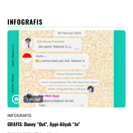
INFOGRAFIS
1 min read
INFOGRAFIS
INF
GRAFIS: Danny “Out”, Appi-Aliyah “In”
INF