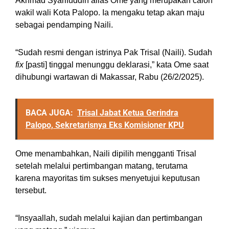
Akhmad Syarifuddin alias Ome yang merupakan calon
wakil wali Kota Palopo. Ia mengaku tetap akan maju
sebagai pendamping Naili.
“Sudah resmi dengan istrinya Pak Trisal (Naili). Sudah
fix
[pasti] tinggal menunggu deklarasi,” kata Ome saat
dihubungi wartawan di Makassar, Rabu (26/2/2025).
BACA JUGA:
Trisal Jabat Ketua Gerindra
Palopo, Sekretarisnya Eks Komisioner KPU
Ome menambahkan, Naili dipilih mengganti Trisal
setelah melalui pertimbangan matang, terutama
karena mayoritas tim sukses menyetujui keputusan
tersebut.
“Insyaallah, sudah melalui kajian dan pertimbangan