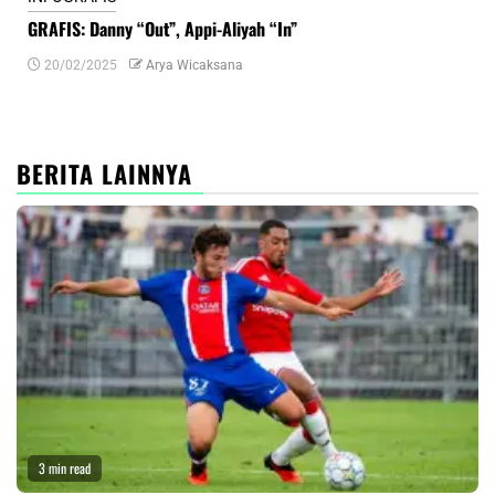
GRAFIS: Danny “Out”, Appi-Aliyah “In”
INF
20/02/2025
Arya Wicaksana
0
BERITA LAINNYA
3 min read