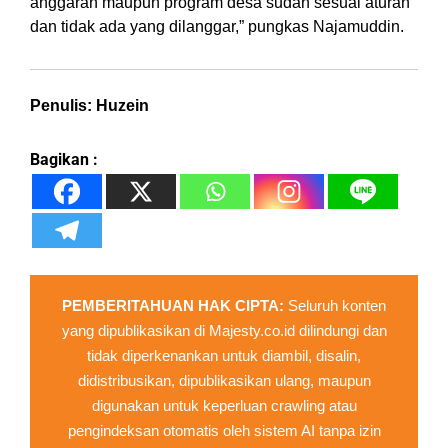
anggaran maupun program desa sudah sesuai aturan
dan tidak ada yang dilanggar,” pungkas Najamuddin.
Penulis: Huzein
Bagikan :
PEMBERITAHUAN HAK CIPTA:
Seluruh konten
yang dipublikasikan di Majesty.co.id dilindungi dan
tidak diperkenankan untuk diambil, disalin,
didistribusikan, dipublikasikan ulang, maupun
digunakan untuk keperluan crawling atau
pengindeksan otomatis oleh sistem AI tanpa izin