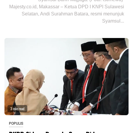
Majesty.co.id, Makassar – Ketua DPD I KNPI Sulawesi
Selatan, Andi Surahman Batara, resmi menunjuk
Syamsul...
3 min read
POPULIS