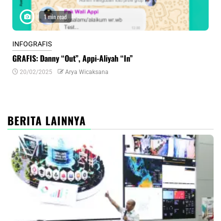
1 min read
INFOGRAFIS
INF
GRAFIS: Danny “Out”, Appi-Aliyah “In”
INF
20/02/2025
Arya Wicaksana
0
BERITA LAINNYA