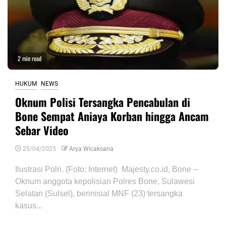
2 min read
HUKUM
NEWS
Oknum Polisi Tersangka Pencabulan di
Bone Sempat Aniaya Korban hingga Ancam
Sebar Video
25/04/2025
Arya Wicaksana
Ilustrasi Polri. (Foto: Internet) Majesty.co.id, Bone –
Oknum anggota kepolisian Polres Bone, Sulawesi
Selatan (Sulsel), berinisial MNF (23) tersangka
kasus...