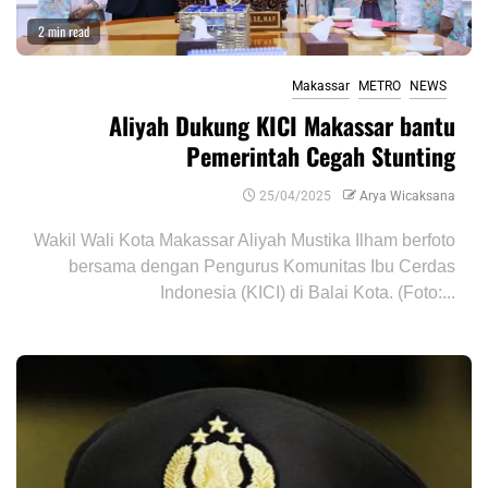
2 min read
Makassar
METRO
NEWS
Aliyah Dukung KICI Makassar bantu
Pemerintah Cegah Stunting
25/04/2025
Arya Wicaksana
Wakil Wali Kota Makassar Aliyah Mustika Ilham berfoto
bersama dengan Pengurus Komunitas Ibu Cerdas
Indonesia (KICI) di Balai Kota. (Foto:...