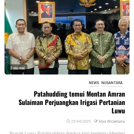
2 min read
NEWS
NUSANTARA
Patahudding temui Mentan Amran
Sulaiman Perjuangkan Irigasi Pertanian
Luwu
25/04/2025
Arya Wicaksana
Bupati Luwu Patahudding (kedua kiri) bertemu Menteri