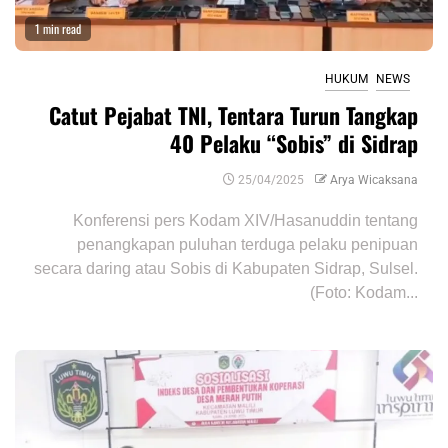
1 min read
HUKUM
NEWS
Catut Pejabat TNI, Tentara Turun Tangkap
40 Pelaku “Sobis” di Sidrap
25/04/2025
Arya Wicaksana
Konferensi pers Kodam XIV/Hasanuddin tentang
penangkapan puluhan terduga pelaku penipuan
secara daring atau Sobis di Kabupaten Sidrap, Sulsel.
(Foto: Kodam...