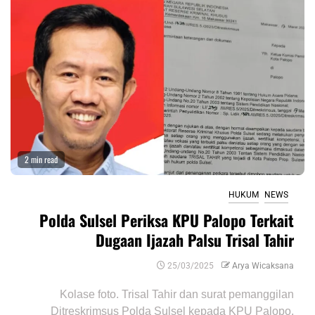
2 min read
HUKUM
NEWS
Polda Sulsel Periksa KPU Palopo Terkait
Dugaan Ijazah Palsu Trisal Tahir
25/03/2025
Arya Wicaksana
Kolase foto. Trisal Tahir dan surat pemanggilan
Ditreskrimsus Polda Sulsel kepada KPU Palopo.