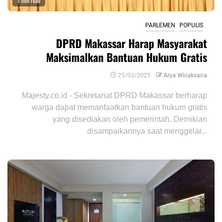
1 min read
PARLEMEN
POPULIS
DPRD Makassar Harap Masyarakat
Maksimalkan Bantuan Hukum Gratis
25/03/2025
Arya Wicaksana
Majesty.co.id - Sekretariat DPRD Makassar berharap
warga dapat memanfaatkan bantuan hukum gratis
yang disediakan oleh pemerintah. Demikian
disampaikannya saat menggelar...