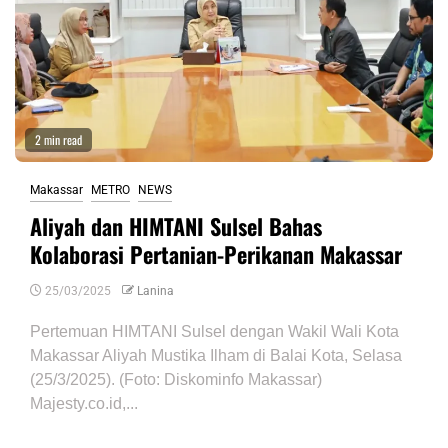
2 min read
Makassar
METRO
NEWS
Aliyah dan HIMTANI Sulsel Bahas
Kolaborasi Pertanian-Perikanan Makassar
25/03/2025
Lanina
Pertemuan HIMTANI Sulsel dengan Wakil Wali Kota
Makassar Aliyah Mustika Ilham di Balai Kota, Selasa
(25/3/2025). (Foto: Diskominfo Makassar)
Majesty.co.id,...