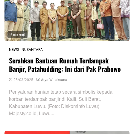
2 min read
NEWS
NUSANTARA
Serahkan Bantuan Rumah Terdampak
Banjir, Patahudding: Ini dari Pak Prabowo
25/03/2025
Arya Wicaksana
Penyaluran hunian tetap secara simbolis kepada
korban terdampak banjir di Kaili, Suli Barat,
Kabupaten Luwu. (Foto: Diskominfo Luwu)
Majesty.co.id, Luwu...