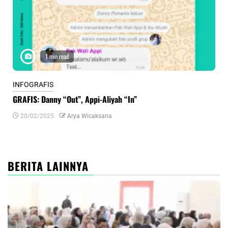
1 min read
INFOGRAFIS
INF
GRAFIS: Danny “Out”, Appi-Aliyah “In”
INF
20/02/2025
Arya Wicaksana
0
BERITA LAINNYA