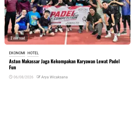
2 min read
EKONOMI
HOTEL
Aston Makassar Jaga Kekompakan Karyawan Lewat Padel
Fun
06/08/2026
Arya Wicaksana
Tinggalkan Balasan
Alamat email Anda tidak akan dipublikasikan.
Ruas yang wajib ditandai
*