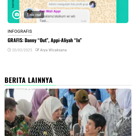
1 min read
INFOGRAFIS
INF
GRAFIS: Danny “Out”, Appi-Aliyah “In”
INF
20/02/2025
Arya Wicaksana
0
BERITA LAINNYA