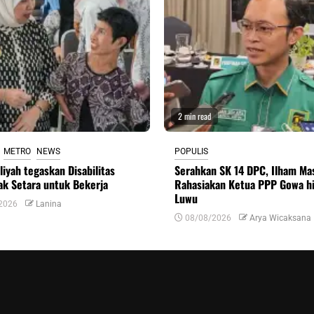
2 min read
METRO
NEWS
POPULIS
liyah tegaskan Disabilitas
Serahkan SK 14 DPC, Ilham Ma
k Setara untuk Bekerja
Rahasiakan Ketua PPP Gowa h
Luwu
2026
Lanina
08/08/2026
Arya Wicaksana