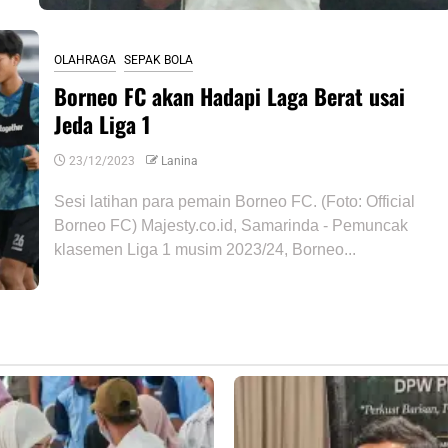
OLAHRAGA
SEPAK BOLA
Borneo FC akan Hadapi Laga Berat usai
Jeda Liga 1
23/12/2023
Lanina
Sesi latihan para pemain Borneo FC. (Foto: Official
Borneo FC) Majesty.co.id, Samarinda - Pemuncak
klasemen Liga 1 musim 2023/24, Borneo...