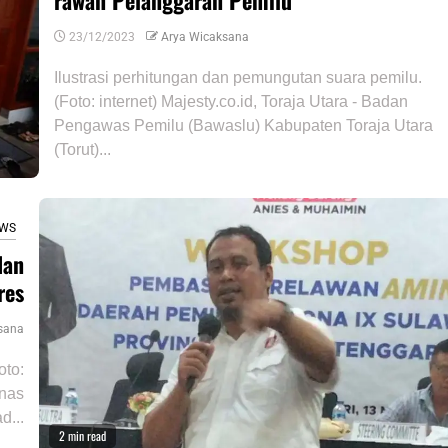
rawan Pelanggaran Pemilu
23/12/2023
Arya Wicaksana
Ilustrasi perhitungan dan pemungutan suara pemilu.
(Foto: internet) Majesty.co.id, Toraja Utara - Badan
Pengawas Pemilu (Bawaslu) Kabupaten Toraja Utara
(Torut)...
WS
dan
res
sana
oto:
mnas
d...
2 min read