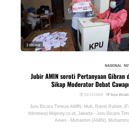
2 min read
NASIONAL
NE
Jubir AMIN soroti Pertanyaan Gibran 
Sikap Moderator Debat Cawap
23/12/2023
Arya Wicak
Juru Bicara Timnas AMIN, Muh. Ramli Rahim. (F
Istimewa) Majesty.co.id, Jakarta - Juru Bicara Ti
Anies - Muhaimin (AMIN), Muhamma