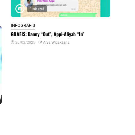
1 min read
1 m
INFOGRAFIS
INFOGRAFIS
GRAFIS: Danny “Out”, Appi-Aliyah “In”
INFOGRAFIS:
Daerah di Su
20/02/2025
Arya Wicaksana
07/07/2024