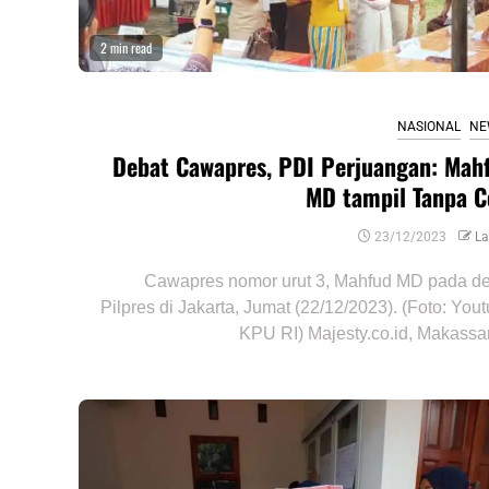
2 min read
NASIONAL
NE
Debat Cawapres, PDI Perjuangan: Mah
MD tampil Tanpa C
23/12/2023
La
Cawapres nomor urut 3, Mahfud MD pada d
Pilpres di Jakarta, Jumat (22/12/2023). (Foto: You
KPU RI) Majesty.co.id, Makassar 