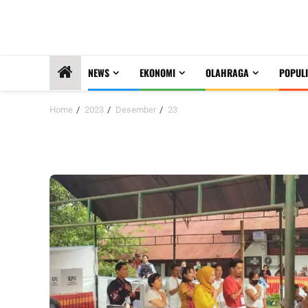
NEWS
EKONOMI
OLAHRAGA
POPULI
Home
2023
Desember
23
Hari:
23 Desember 2023