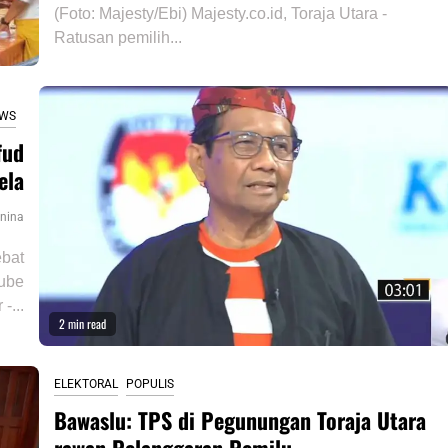
(Foto: Majesty/Ebi) Majesty.co.id, Toraja Utara -
Ratusan pemilih...
WS
fud
ela
nina
ebat
tube
-...
2 min read
ELEKTORAL
POPULIS
Bawaslu: TPS di Pegunungan Toraja Utara