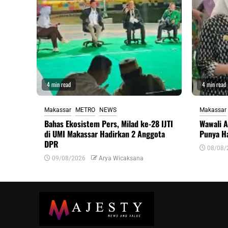
4 min read
4 min read
Makassar
METRO
NEWS
Makassar
Bahas Ekosistem Pers, Milad ke-28 IJTI
Wawali A
di UMI Makassar Hadirkan 2 Anggota
Punya Ha
DPR
08/08/
09/08/2026
Arya Wicaksana