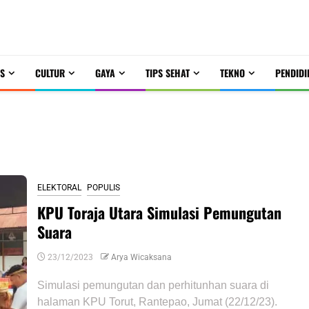
S
CULTUR
GAYA
TIPS SEHAT
TEKNO
PENDIDI
ELEKTORAL
POPULIS
KPU Toraja Utara Simulasi Pemungutan
Suara
23/12/2023
Arya Wicaksana
Simulasi pemungutan dan perhitunhan suara di
halaman KPU Torut, Rantepao, Jumat (22/12/23).