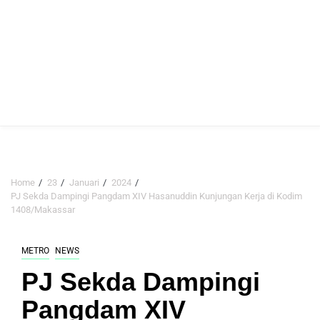
Home
23
Januari
2024
PJ Sekda Dampingi Pangdam XIV Hasanuddin Kunjungan Kerja di Kodim
1408/Makassar
METRO
NEWS
PJ Sekda Dampingi
Pangdam XIV