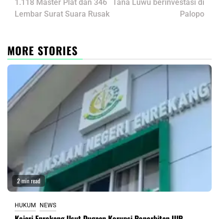
1.118 Master Plat dan 346
Tana Luwu berinvestasi di
Lembar Surat Suara Rusak
Palopo
MORE STORIES
2 min read
HUKUM
NEWS
Kejari Enrekang Usut Dugaan Korupsi Penerbitan IUP