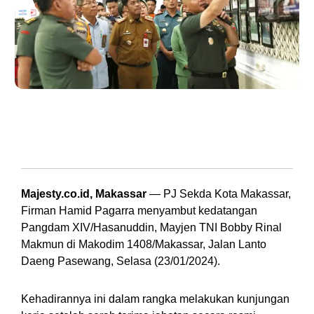
PJ Sekda Kota Makassar, Firman Hamid Pagarra mendampingi
Pangdam XIV/Hasanuddin, Mayjen TNI Bobby Rinal Makmun memantau
langsung war room di Makodim 1408/Makassar, Jalan Lanto Daeng
Pasewang, Selasa (23/01/2024) (Foto : Humas Pemkot Makassar)
Majesty.co.id, Makassar
— PJ Sekda Kota Makassar,
Firman Hamid Pagarra menyambut kedatangan
Pangdam XIV/Hasanuddin, Mayjen TNI Bobby Rinal
Makmun di Makodim 1408/Makassar, Jalan Lanto
Daeng Pasewang, Selasa (23/01/2024).
Kehadirannya ini dalam rangka melakukan kunjungan