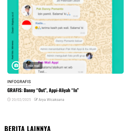
1 min read
INFOGRAFIS
INF
GRAFIS: Danny “Out”, Appi-Aliyah “In”
INF
20/02/2025
Arya Wicaksana
0
BERITA LAINNYA