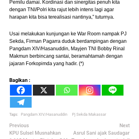
Pemilu damai. Kordinasi dan sinergitas penuh kita
dengan TNI/Polri kita rajut lebih intens lagi agar
harapan kita bisa terealisasi nantinya,” tuturnya.
Usai melakukan kunjungan ke War Room nampak PJ
Sekda, Firman Pagarra duduk berdampingan dengan
Pangdam XIV/Hasanuddin, Mayjen TNI Bobby Rinal
Makmun berbincang santai, beramahtamah dengan
jajaran Forkopimda yang hadir. (*)
Bagikan :
Pangdam XIV/Hasanuddin
Pj Sekda Makassar
Tags:
Post
Previous
Next
navigation
KPU Sulsel Musnahkan
Asrul Sani ajak Saudagar