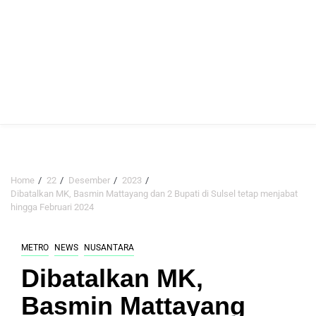
Home
22
Desember
2023
Dibatalkan MK, Basmin Mattayang dan 2 Bupati di Sulsel tetap menjabat
hingga Februari 2024
METRO
NEWS
NUSANTARA
Dibatalkan MK,
Basmin Mattayang