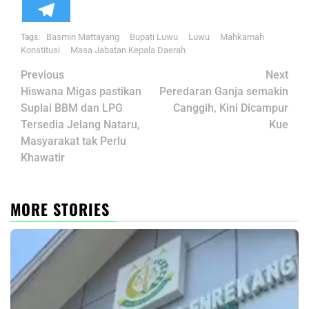
Basmin Mattayang
Bupati Luwu
Luwu
Mahkamah
Tags:
Konstitusi
Masa Jabatan Kepala Daerah
Post
Previous
Next
navigation
Hiswana Migas pastikan
Peredaran Ganja semakin
Suplai BBM dan LPG
Canggih, Kini Dicampur
Tersedia Jelang Nataru,
Kue
Masyarakat tak Perlu
Khawatir
MORE STORIES