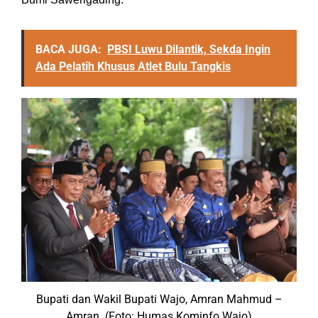
BACA JUGA:
PBSI Luwu Dilantik, Sekda Ingin
Ada Pelatih Khusus Atlet Bulu Tangkis
Bupati dan Wakil Bupati Wajo, Amran Mahmud –
Amran. (Foto: Humas Kominfo Wajo)