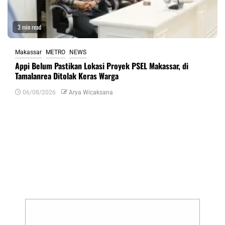
3 min read
Makassar
METRO
NEWS
Appi Belum Pastikan Lokasi Proyek PSEL Makassar, di
Tamalanrea Ditolak Keras Warga
06/08/2026
Arya Wicaksana
Tinggalkan Balasan
Alamat email Anda tidak akan dipublikasikan.
Ruas yang wajib ditandai
*
Komentar
*