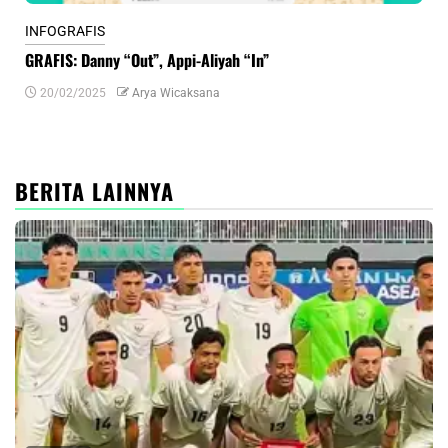
INFOGRAFIS
INF
GRAFIS: Danny “Out”, Appi-Aliyah “In”
INF
20/02/2025
Arya Wicaksana
0
BERITA LAINNYA