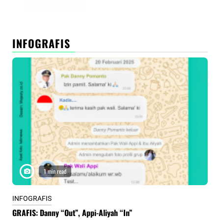
INFOGRAFIS
1 min read
INFOGRAFIS
INF
GRAFIS: Danny “Out”, Appi-Aliyah “In”
INF