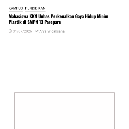
KAMPUS
PENDIDIKAN
Mahasiswa KKN Unhas Perkenalkan Gaya Hidup Minim
Plastik di SMPN 13 Parepare
31/07/2026
Arya Wicaksana
Tinggalkan Balasan
Alamat email Anda tidak akan dipublikasikan.
Ruas yang wajib ditandai
*
Komentar
*