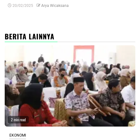
20/02/2025
Arya Wicaksana
0
BERITA LAINNYA
2 min read
EKONOMI