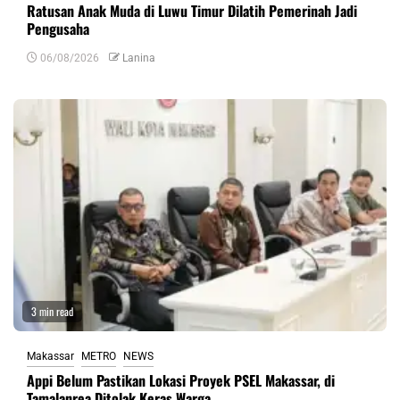
Ratusan Anak Muda di Luwu Timur Dilatih Pemerinah Jadi
Pengusaha
06/08/2026
Lanina
3 min read
Makassar
METRO
NEWS
Appi Belum Pastikan Lokasi Proyek PSEL Makassar, di
Tamalanrea Ditolak Keras Warga