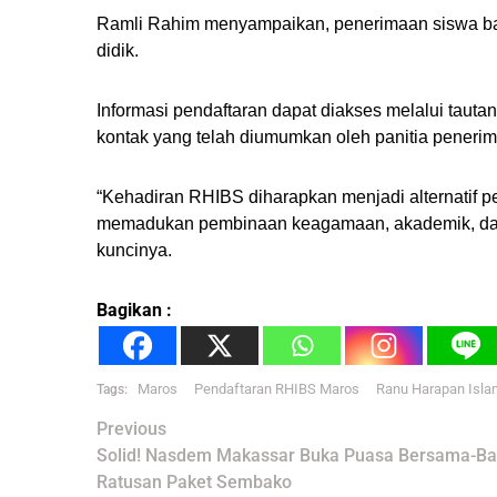
Ramli Rahim menyampaikan, penerimaan siswa bar
didik.
Informasi pendaftaran dapat diakses melalui tauta
kontak yang telah diumumkan oleh panitia peneri
“Kehadiran RHIBS diharapkan menjadi alternatif 
memadukan pembinaan keagamaan, akademik, dan ke
kuncinya.
Bagikan :
Maros
Pendaftaran RHIBS Maros
Ranu Harapan Isla
Tags:
Post
Previous
navigation
Solid! Nasdem Makassar Buka Puasa Bersama-Ba
Ratusan Paket Sembako