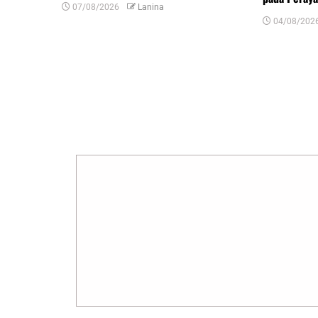
07/08/2026
Lanina
04/08/202
Tinggalkan Balasan
Alamat email Anda tidak akan dipublikasikan.
R
Komentar
*