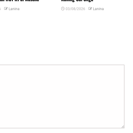
6
Lanina
03/08/2026
Lanina
uas yang wajib ditandai
*