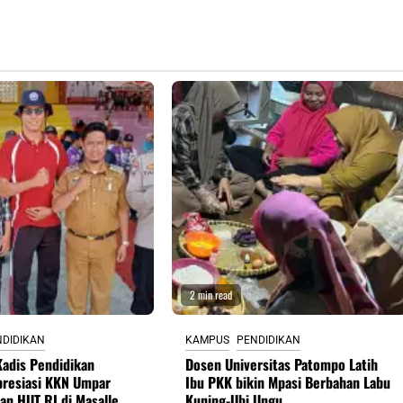
2 min read
NDIDIKAN
KAMPUS
PENDIDIKAN
adis Pendidikan
Dosen Universitas Patompo Latih
presiasi KKN Umpar
Ibu PKK bikin Mpasi Berbahan Labu
an HUT RI di Masalle
Kuning-Ubi Ungu