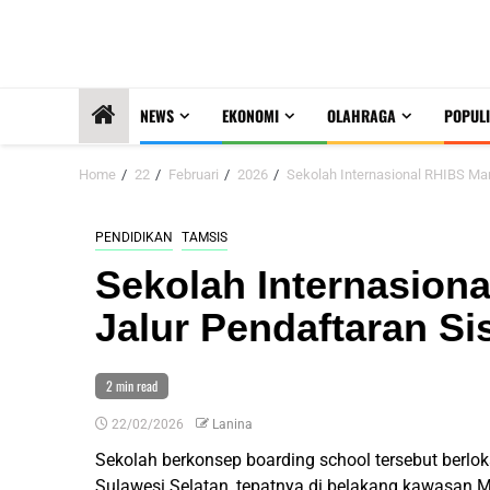
NEWS
EKONOMI
OLAHRAGA
POPULI
Home
22
Februari
2026
Sekolah Internasional RHIBS Mar
PENDIDIKAN
TAMSIS
Sekolah Internasion
Jalur Pendaftaran S
2 min read
22/02/2026
Lanina
Sekolah berkonsep boarding school tersebut berlo
Sulawesi Selatan, tepatnya di belakang kawasan 