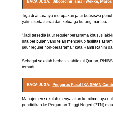
BACA JUGA:
Dikoordinir Ismail Wekke, Maros
Tiga di antaranya merupakan jalur beasiswa penuh
yatim, serta siswa dari keluarga kurang mampu.
“Jadi tersedia jalur reguler berasrama khusus la
juta per bulan yang telah mencakup fasilitas asr
jalur reguler non-berasrama,” kata Ramli Rahim dal
Sebagai sekolah berbasis tahfidzul Qur’an, RHIB
terpadu.
BACA JUGA:
Pengurus Pusat IKA SMAN Camba
Manajemen sekolah menyatakan komitmennya unt
pendidikan ke Perguruan Tinggi Negeri (PTN) mau