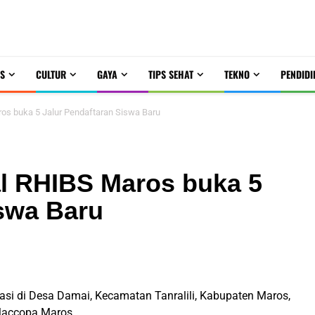
S
CULTUR
GAYA
TIPS SEHAT
TEKNO
PENDIDI
os buka 5 Jalur Pendaftaran Siswa Baru
al RHIBS Maros buka 5
iswa Baru
kasi di Desa Damai, Kecamatan Tanralili, Kabupaten Maros,
Maccopa Maros.