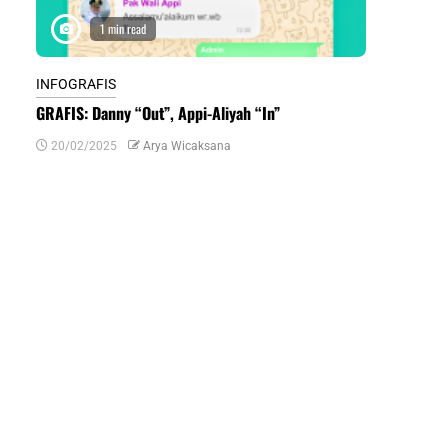
1 min read
1 m
INFOGRAFIS
INFOGRAFIS
GRAFIS: Danny “Out”, Appi-Aliyah “In”
INFOGRAFIS:
Daerah di Su
20/02/2025
Arya Wicaksana
07/07/2024