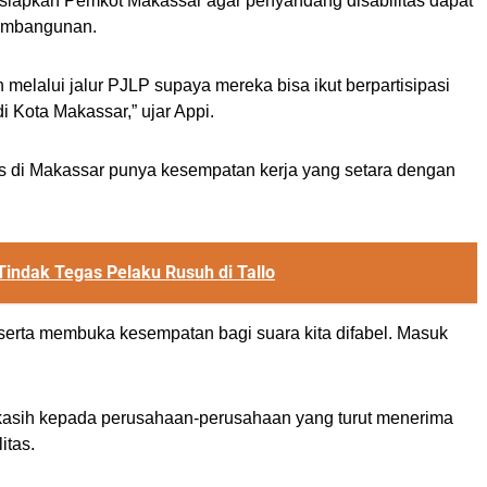
siapkan Pemkot Makassar agar penyandang disabilitas dapat
pembangunan.
elalui jalur PJLP supaya mereka bisa ikut berpartisipasi
Kota Makassar,” ujar Appi.
tas di Makassar punya kesempatan kerja yang setara dengan
Tindak Tegas Pelaku Rusuh di Tallo
serta membuka kesempatan bagi suara kita difabel. Masuk
kasih kepada perusahaan-perusahaan yang turut menerima
itas.