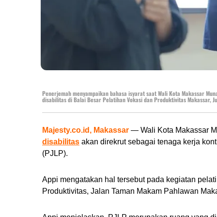
Penerjemah menyampaikan bahasa isyarat saat Wali Kota Makassar Munaf
disabilitas di Balai Besar Pelatihan Vokasi dan Produktivitas Makassar, J
Majesty.co.id, Makassar
— Wali Kota Makassar Mu
disabilitas
akan direkrut sebagai tenaga kerja ko
(PJLP).
Appi mengatakan hal tersebut pada kegiatan pelatih
Produktivitas, Jalan Taman Makam Pahlawan Makas