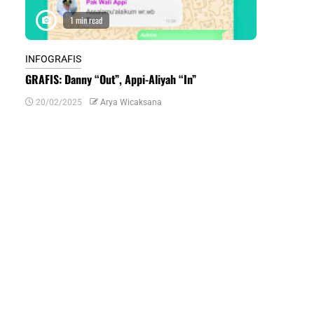
1 min read
1 m
INFOGRAFIS
INFOGRAFIS
GRAFIS: Danny “Out”, Appi-Aliyah “In”
INFOGRAFIS:
Daerah di Su
20/02/2025
Arya Wicaksana
07/07/2024