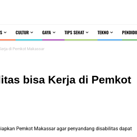
S
CULTUR
GAYA
TIPS SEHAT
TEKNO
PENDIDI
a Kerja di Pemkot Makassar
itas bisa Kerja di Pemkot
siapkan Pemkot Makassar agar penyandang disabilitas dapat