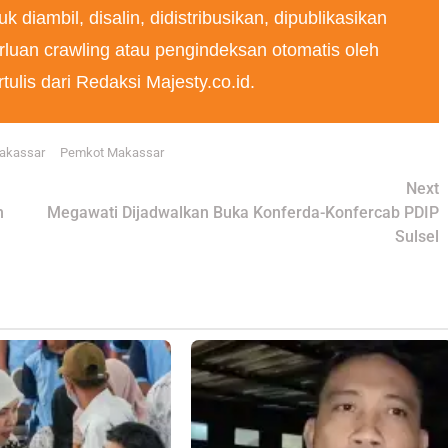
k diambil, disalin, didistribusikan, dipublikasikan
luan crawling atau pengindeksan otomatis oleh
rtulis dari Redaksi Majesty.co.id.
akassar
Pemkot Makassar
Next
h
Megawati Dijadwalkan Buka Konferda-Konfercab PDIP
Sulsel