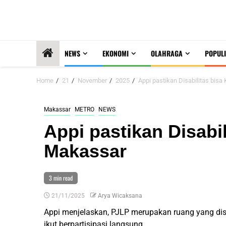
NEWS
EKONOMI
OLAHRAGA
POPULI
Home
21
November
2025
Appi pastikan Disabilitas bis
Makassar
METRO
NEWS
Appi pastikan Disabil
Makassar
3 min read
21/11/2025
Arya Wicaksana
Appi menjelaskan, PJLP merupakan ruang yang di
ikut berpartisipasi langsung.