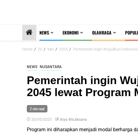
NEWS
EKONOMI
OLAHRAGA
POPULI
Home
20
Mei
2025
Pemerintah ingin Wujudkan Indones
NEWS
NUSANTARA
Pemerintah ingin Wu
2045 lewat Program
2 min read
20/05/2025
Arya Wicaksana
Program ini diharapkan menjadi modal berharga 