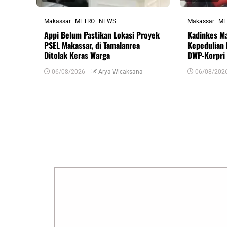
Makassar
METRO
NEWS
Makassar
ME
Appi Belum Pastikan Lokasi Proyek
Kadinkes M
PSEL Makassar, di Tamalanrea
Kepedulian
Ditolak Keras Warga
DWP-Korpri
06/08/2026
Arya Wicaksana
06/08/202
Tinggalkan Balasan
Alamat email Anda tidak akan dipublikasikan.
R
Komentar
*