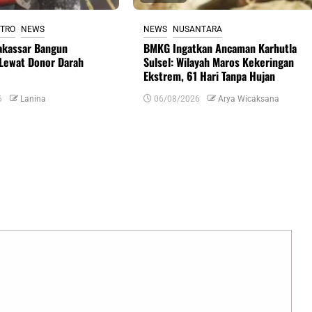
TRO
NEWS
NEWS
NUSANTARA
akassar Bangun
BMKG Ingatkan Ancaman Karhutla
 Lewat Donor Darah
Sulsel: Wilayah Maros Kekeringan
Ekstrem, 61 Hari Tanpa Hujan
6
Lanina
06/08/2026
Arya Wicaksana
uas yang wajib ditandai
*