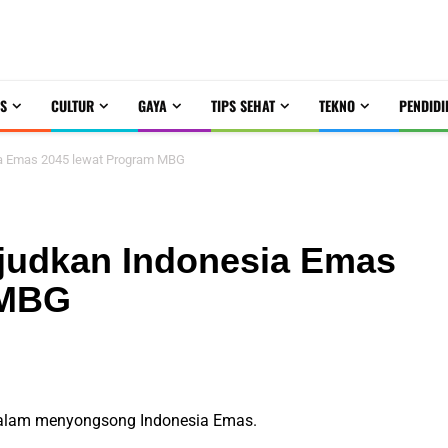
S
CULTUR
GAYA
TIPS SEHAT
TEKNO
PENDIDI
ia Emas 2045 lewat Program MBG
judkan Indonesia Emas
 MBG
dalam menyongsong Indonesia Emas.