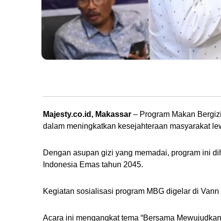
Sosialisasi makan bergizi gratis oleh Anggota DPR RI Ashabul Kahfi. (Fot
Majesty.co.id, Makassar
– Program Makan Bergizi
dalam meningkatkan kesejahteraan masyarakat lew
Dengan asupan gizi yang memadai, program ini 
Indonesia Emas tahun 2045.
Kegiatan sosialisasi program MBG digelar di Vann 
Acara ini mengangkat tema “Bersama Mewujudkan Ge