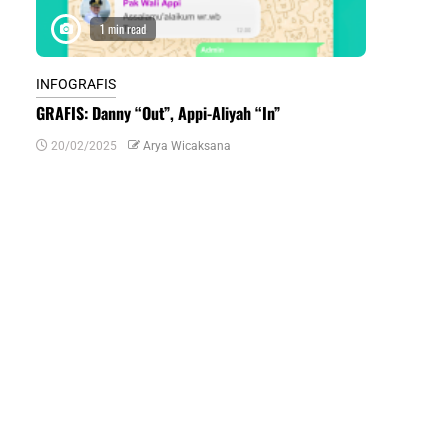
1 min read
1 m
INFOGRAFIS
INFOGRAFIS
GRAFIS: Danny “Out”, Appi-Aliyah “In”
INFOGRAFIS:
Daerah di Su
20/02/2025
Arya Wicaksana
07/07/2024