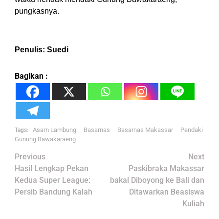
pungkasnya.
Penulis: Suedi
Bagikan :
Asam Lambung
Basarnas
Basarnas Makassar
Pendaki
Tags:
Gunung Bawakaraeng
Post
Previous
Next
navigation
Hasil Lengkap Pekan
Paskibraka Makassar
Kedua Super League:
bakal Diboyong ke Bali dan
Persib Bandung Kalah
Ditawarkan Beasiswa
Kuliah