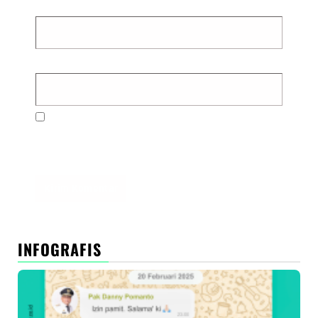
Email
*
Situs Web
Simpan nama, email, dan situs web saya pada
peramban ini untuk komentar saya berikutnya.
INFOGRAFIS