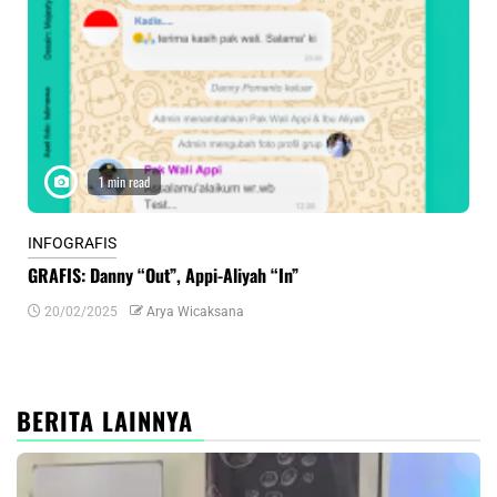
1 min read
INFOGRAFIS
INF
GRAFIS: Danny “Out”, Appi-Aliyah “In”
INF
20/02/2025
Arya Wicaksana
0
BERITA LAINNYA