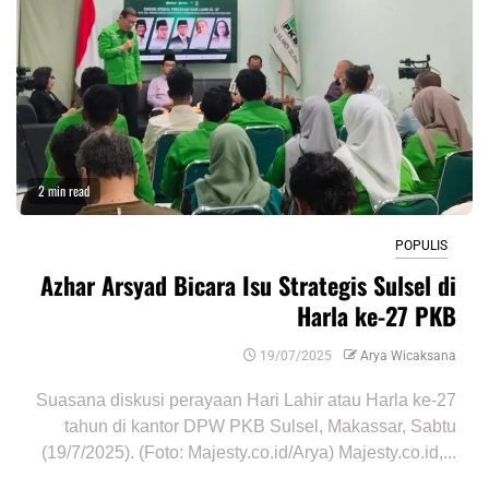
2 min read
POPULIS
Azhar Arsyad Bicara Isu Strategis Sulsel di
Harla ke-27 PKB
19/07/2025
Arya Wicaksana
Suasana diskusi perayaan Hari Lahir atau Harla ke-27
tahun di kantor DPW PKB Sulsel, Makassar, Sabtu
(19/7/2025). (Foto: Majesty.co.id/Arya) Majesty.co.id,...