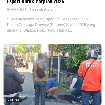
Esport untuk Porprov 2026
19/07/2025
Arya Wicaksana
Suasana seleksi atlet Esport ESI Makassar untuk
Pekan Olahraga Provinsi (Porprov) Sulsel 2026 yang
digelar di Warkop Hoki. (Foto: Humas...
2 min read