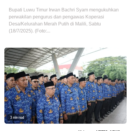
Bupati Luwu Timur Irwan Bachri Syam mengukuhkan
perwakilan pengurus dan pengawas Koperasi
Desa/Kelurahan Merah Putih di Malili, Sabtu
(18/7/2025). (Foto:...
3 min read