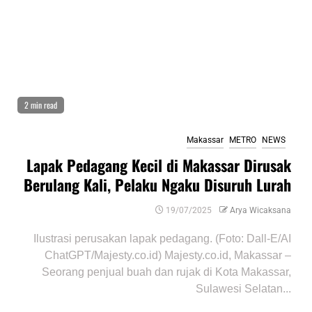
2 min read
Makassar
METRO
NEWS
Lapak Pedagang Kecil di Makassar Dirusak
Berulang Kali, Pelaku Ngaku Disuruh Lurah
19/07/2025
Arya Wicaksana
Ilustrasi perusakan lapak pedagang. (Foto: Dall-E/AI
ChatGPT/Majesty.co.id) Majesty.co.id, Makassar –
Seorang penjual buah dan rujak di Kota Makassar,
Sulawesi Selatan...