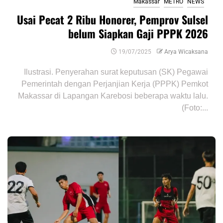
Makassar
METRO
NEWS
Usai Pecat 2 Ribu Honorer, Pemprov Sulsel
belum Siapkan Gaji PPPK 2026
19/07/2025
Arya Wicaksana
Ilustrasi. Penyerahan surat keputusan (SK) Pegawai
Pemerintah dengan Perjanjian Kerja (PPPK) Pemkot
Makassar di Lapangan Karebosi beberapa waktu lalu.
(Foto:...