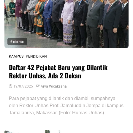
6 min read
KAMPUS
PENDIDIKAN
Daftar 42 Pejabat Baru yang Dilantik
Rektor Unhas, Ada 2 Dekan
19/07/2025
Arya Wicaksana
Para pejabat yang dilantik dan diambil sumpahnya
oleh Rektor Unhas Prof. Jamaluddin Jompa di kampus
Tamalanrea, Makassar. (Foto: Humas Unhas)...