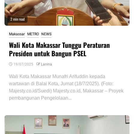
2 min read
Makassar
METRO
NEWS
Wali Kota Makassar Tunggu Peraturan
Presiden untuk Bangun PSEL
19/07/2025
Lanina
Wali Kota Makassar Munafri Arifuddin kepada
wartawan di Balai Kota, Jumat (18/7/2025). (Foto:
Majesty.co.id/Suedi) Majesty.co.id, Makassar – Proyek
pembangunan Pengelolaan...