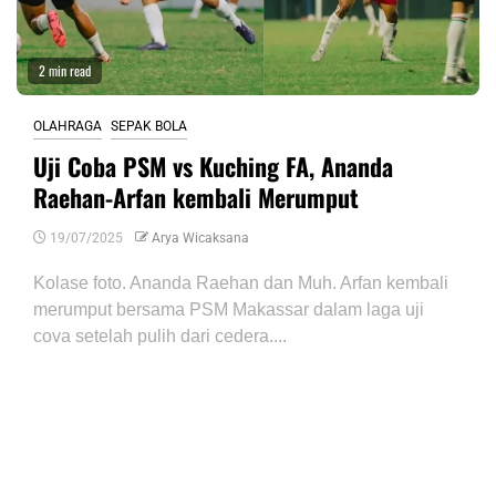
2 min read
OLAHRAGA
SEPAK BOLA
Uji Coba PSM vs Kuching FA, Ananda
Raehan-Arfan kembali Merumput
19/07/2025
Arya Wicaksana
Kolase foto. Ananda Raehan dan Muh. Arfan kembali
merumput bersama PSM Makassar dalam laga uji
cova setelah pulih dari cedera....