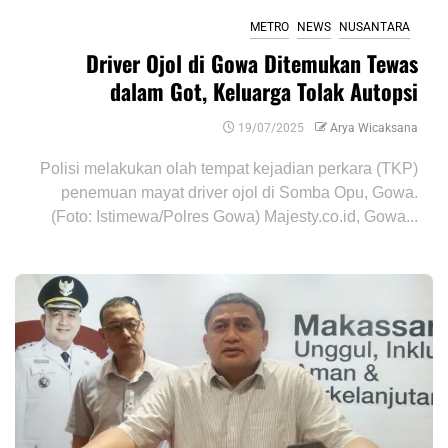
METRO
NEWS
NUSANTARA
Driver Ojol di Gowa Ditemukan Tewas
dalam Got, Keluarga Tolak Autopsi
19/07/2025
Arya Wicaksana
Polisi melakukan olah tempat kejadian perkara (TKP)
penemuan mayat driver ojol di Somba Opu, Gowa.
(Foto: Istimewa/Polres Gowa) Majesty.co.id, Gowa...