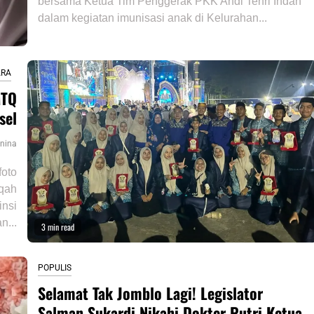
bersama Ketua Tim Penggerak PKK Andi Tenri Indah
dalam kegiatan imunisasi anak di Kelurahan...
ARA
MTQ
sel
nina
foto
qah
insi
n...
3 min read
POPULIS
Selamat Tak Jomblo Lagi! Legislator
Salman Sukardi Nikahi Dokter Putri Ketua