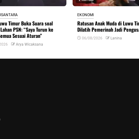
USANTARA
EKONOMI
uwu Timur Buka Suara soal
Ratusan Anak Muda di Luwu T
Lahan PSN: “Saya Turun ke
Dilatih Pemerinah Jadi Pengus
Semua Sesuai Aturan”
06/08/2026
Lanina
2026
Arya Wicaksana
n