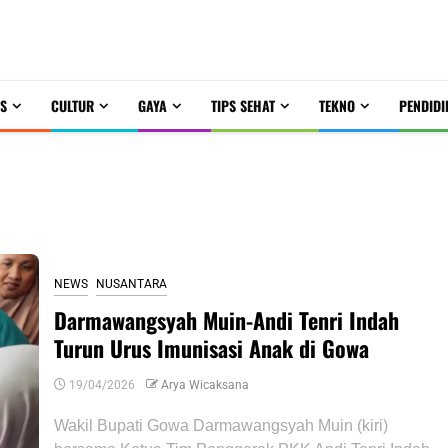
S
CULTUR
GAYA
TIPS SEHAT
TEKNO
PENDIDI
NEWS
NUSANTARA
Darmawangsyah Muin-Andi Tenri Indah
Turun Urus Imunisasi Anak di Gowa
19/04/2026
Arya Wicaksana
Wakil Bupati Gowa Darmawangsyah Muin (kiri)