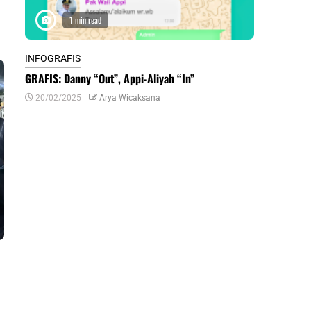
1 min read
1 m
INFOGRAFIS
INFOGRAFIS
GRAFIS: Danny “Out”, Appi-Aliyah “In”
INFOGRAFIS:
Daerah di Su
20/02/2025
Arya Wicaksana
07/07/2024