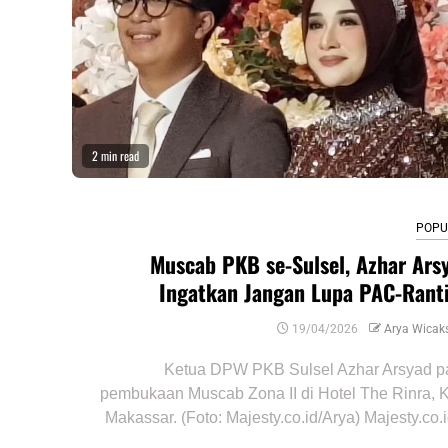
2 min read
POPU
Muscab PKB se-Sulsel, Azhar Ars
Ingatkan Jangan Lupa PAC-Rant
19/04/2026
Arya Wicak
Ketua DPW PKB Sulsel Azhar Arsyad p
pembukaan Muscab Zona II di Hotel The Rinra, 
Makassar. (Foto: Majesty.co.id/Arya) Majesty.co.id