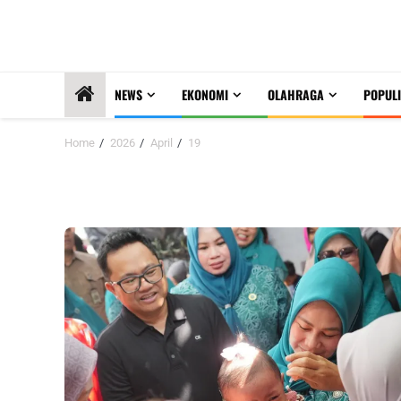
NEWS
EKONOMI
OLAHRAGA
POPULI
Home
2026
April
19
Hari:
19 April 2026