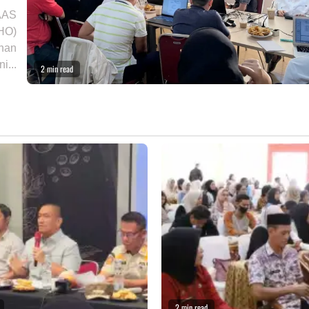
 AAS
/HO)
unan
i...
2 min read
2 min read