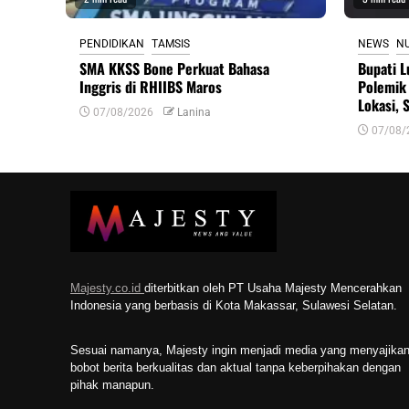
PENDIDIKAN
TAMSIS
NEWS
N
SMA KKSS Bone Perkuat Bahasa
Bupati L
Inggris di RHIIBS Maros
Polemik 
Lokasi, 
07/08/2026
Lanina
07/08/
Majesty.co.id
diterbitkan oleh PT Usaha Majesty Mencerahkan
Indonesia yang berbasis di Kota Makassar, Sulawesi Selatan.
Sesuai namanya, Majesty ingin menjadi media yang menyajika
bobot berita berkualitas dan aktual tanpa keberpihakan dengan
pihak manapun.