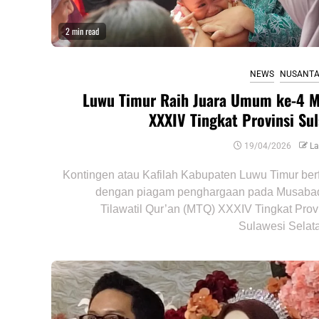
2 min read
NEWS
NUSANT
Luwu Timur Raih Juara Umum ke-4 
XXXIV Tingkat Provinsi Sul
19/04/2026
La
Kontingen atau Kafilah Kabupaten Luwu Timur ber
dengan piagam penghargaan pada Musaba
Tilawatil Qur’an (MTQ) XXXIV Tingkat Prov
Sulawesi Selata