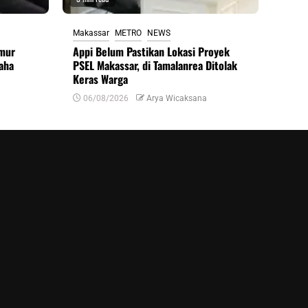
Makassar
METRO
NEWS
imur
Appi Belum Pastikan Lokasi Proyek
aha
PSEL Makassar, di Tamalanrea Ditolak
Keras Warga
06/08/2026
Arya Wicaksana