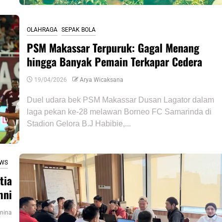
OLAHRAGA
SEPAK BOLA
PSM Makassar Terpuruk: Gagal Menang
hingga Banyak Pemain Terkapar Cedera
19/04/2026
Arya Wicaksana
Duel udara bek PSM Makassar Dusan Lagator dalam
laga pekan ke-28 melawan Borneo FC Samarinda di
Stadion Gelora B.J Habibie,...
WS
tia
mni
nina