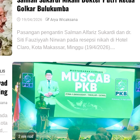
Golkar Bulukumba
19/04/2026
Arya Wicaksana
Pasangan pengantin Salman Alfariz Sukardi dan dr.
Siti Fauziyyah Nirwan pada resepsi nikah di Hotel
Claro, Kota Makassar, Minggu (19/4/2026)....
LIS
yad
ing
sana
ada
Kota
,...
2 min read