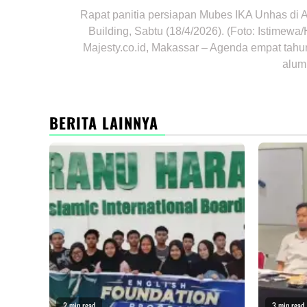
Rapat panitia persiapan Mubes IKA Unhas di
Building, Sabtu (18/4/2026). (Foto: Istimewa
Majesty.co.id, Makassar – Agenda empat tah
alumn
BERITA LAINNYA
2 min read
3 min read