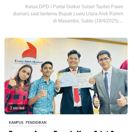
Ketua DPD I Partai Golkar Sulsel Taufan Pawe
(kanan) saat bertemu Bupati Luwu Utara Andi Rahim
di Masamba, Sabtu (18/4/2025)....
2 min read
KAMPUS
PENDIDIKAN