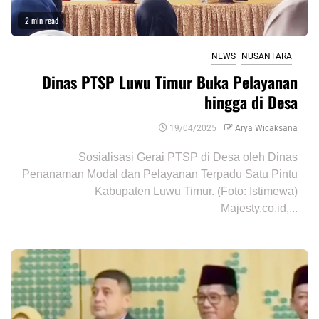
2 min read
NEWS
NUSANTARA
Dinas PTSP Luwu Timur Buka Pelayanan
hingga di Desa
19/04/2025
Arya Wicaksana
Sosialisasi Gerai PTSP di Desa oleh Dinas
Penanaman Modal dan Pelayanan Terpadu Satu Pintu
Kabupaten Luwu Timur. (Foto: Istimewa)
Majesty.co.id,...