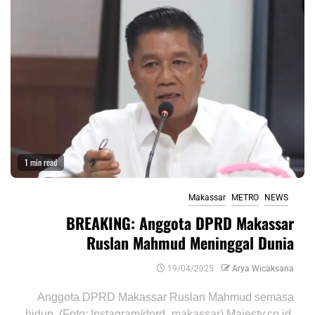
1 min read
Makassar
METRO
NEWS
BREAKING: Anggota DPRD Makassar
Ruslan Mahmud Meninggal Dunia
19/04/2025
Arya Wicaksana
Anggota DPRD Makassar Ruslan Mahmud semasa
hidup. (Foto: Instagram/dprd_makassar) Majesty.co.id,