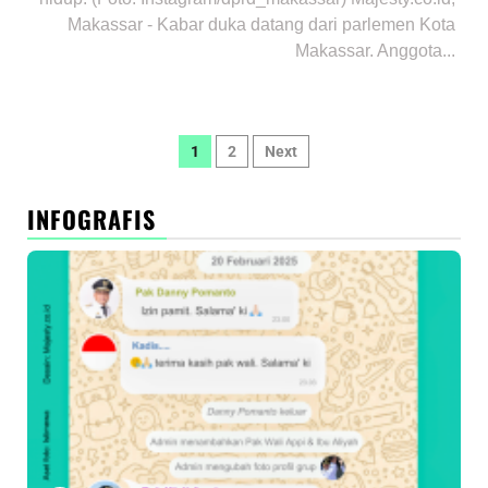
Makassar - Kabar duka datang dari parlemen Kota
Makassar. Anggota...
Paginasi
1
2
Next
pos
INFOGRAFIS