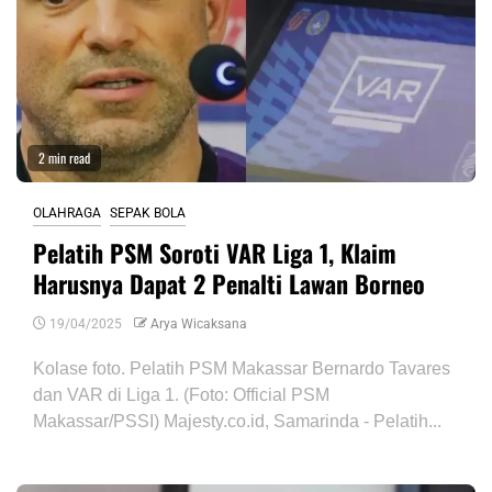
2 min read
OLAHRAGA
SEPAK BOLA
Pelatih PSM Soroti VAR Liga 1, Klaim
Harusnya Dapat 2 Penalti Lawan Borneo
19/04/2025
Arya Wicaksana
Kolase foto. Pelatih PSM Makassar Bernardo Tavares
dan VAR di Liga 1. (Foto: Official PSM
Makassar/PSSI) Majesty.co.id, Samarinda - Pelatih...