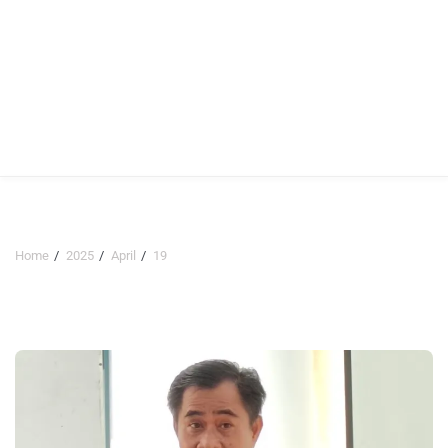
Home
2025
April
19
Hari:
19 April 2025