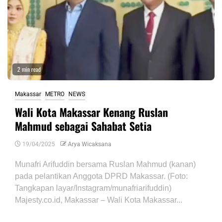
2 min read
Makassar
METRO
NEWS
Wali Kota Makassar Kenang Ruslan
Mahmud sebagai Sahabat Setia
19/04/2025
Arya Wicaksana
Munafri Arifuddin bersama Ruslan Mahmud (kanan)
pada pelantikan Anggota DPRD Makassar. (Foto:
Tangkapan layar/Instagram/munafriarifuddin)
Majesty.co.id, Makassar – Wali Kota Makassar...