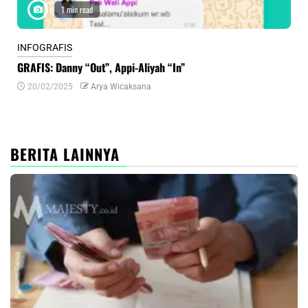
1 min read
INFOGRAFIS
INF
GRAFIS: Danny “Out”, Appi-Aliyah “In”
INF
20/02/2025
Arya Wicaksana
0
BERITA LAINNYA