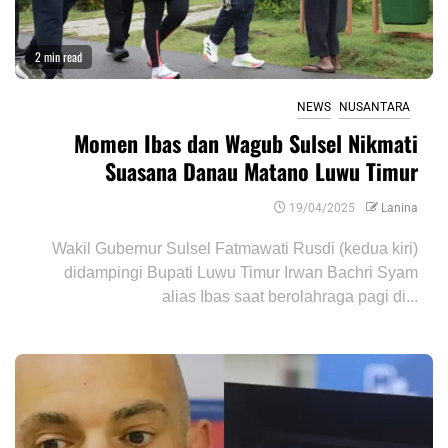
2 min read
NEWS
NUSANTARA
Momen Ibas dan Wagub Sulsel Nikmati
Suasana Danau Matano Luwu Timur
19/04/2025
Lanina
Wakil Gubernur Sulsel Fatmawati Rusdi (kedua kiri)
didampingi Bupati Luwu Timur Irwan Bachri Syam
alias Ibas saat berolahraga pagi di...