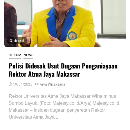
3 min read
HUKUM
NEWS
Polisi Didesak Usut Dugaan Penganiayaan
Rektor Atma Jaya Makassar
19/04/2025
Arya Wicaksana
Rektor Universitas Atma Jaya Makassar Wihalminus
Sombo Layuk. (Foto: Majesty.co.id/Arya) Majesty.co.id,
Makassar – Insiden dugaan penyeretan Rektor
Universitas Atma Jaya...