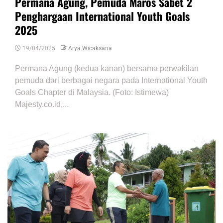
Permana Agung, Pemuda Maros Sabet 2
Penghargaan International Youth Goals
2025
19/04/2025
Arya Wicaksana
Permana Agung (kedua kanan) bersama perwakilan
pemuda dari berbagai negara pada International Youth
Goals Chapter di Malaysia. (Foto: Istimewa)
Majesty.co.id,...