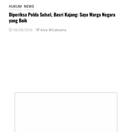
HUKUM
NEWS
Diperiksa Polda Sulsel, Basri Kajang: Saya Warga Negara
yang Baik
08/08/2026
Arya Wicaksana
Tinggalkan Balasan
Alamat email Anda tidak akan dipublikasikan.
Ruas yang wajib ditandai
*
Komentar
*