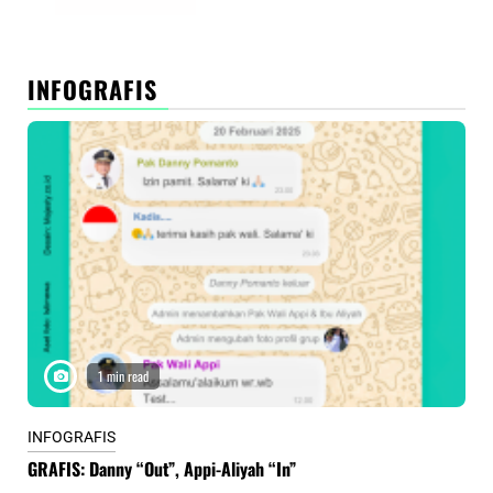
INFOGRAFIS
1 min read
INFOGRAFIS
INF
GRAFIS: Danny “Out”, Appi-Aliyah “In”
INF