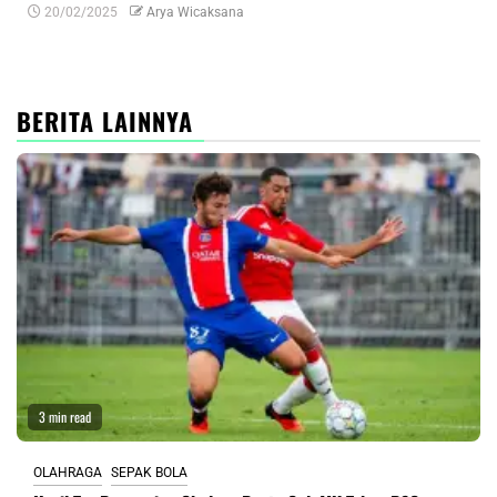
20/02/2025
Arya Wicaksana
0
BERITA LAINNYA
3 min read
OLAHRAGA
SEPAK BOLA