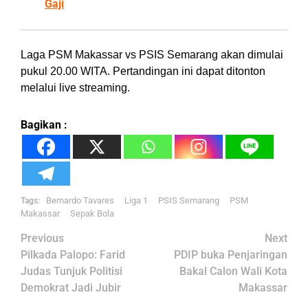
Gaji
Laga PSM Makassar vs PSIS Semarang akan dimulai
pukul 20.00 WITA. Pertandingan ini dapat ditonton
melalui live streaming.
Bagikan :
Bernardo Tavares
Liga 1
PSIS Semarang
PSM
Tags:
Makassar
Sepak Bola
Post
Previous
Next
navigation
Pilkada Palopo: Farid
PDIP buka Penjaringan
Judas Tunjuk Politisi
Bakal Calon Wali Kota
Demokrat Jadi Jubir
Makassar