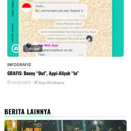
1 min read
INFOGRAFIS
INF
GRAFIS: Danny “Out”, Appi-Aliyah “In”
INF
20/02/2025
Arya Wicaksana
0
BERITA LAINNYA