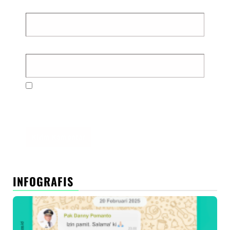
Email
*
Situs Web
Simpan nama, email, dan situs web saya pada
peramban ini untuk komentar saya berikutnya.
INFOGRAFIS