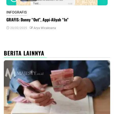
INFOGRAFIS
INF
GRAFIS: Danny “Out”, Appi-Aliyah “In”
INF
20/02/2025
Arya Wicaksana
0
BERITA LAINNYA