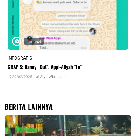
1 min read
INFOGRAFIS
INF
GRAFIS: Danny “Out”, Appi-Aliyah “In”
INF
20/02/2025
Arya Wicaksana
0
BERITA LAINNYA