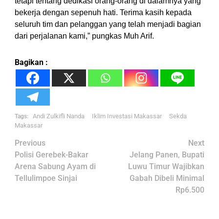
tetapi tentang dedikasi orang-orang di dalamnya yang
bekerja dengan sepenuh hati. Terima kasih kepada
seluruh tim dan pelanggan yang telah menjadi bagian
dari perjalanan kami,” pungkas Muh Arif.
Bagikan :
Andi Zulkifli Nanda
Iklim Investasi Makassar
Sekda
Tags:
Makassar
Post
Previous
Next
navigation
Polisi Gerebek-Bakar
Jelang Panen, Bupati
Arena Sabung Ayam di
Luwu Timur Wajibkan
Tellulimpoe Sinjai
Gabah Dibeli Minimal
Rp6.500