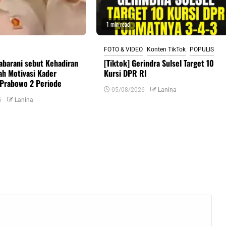
1 min read
FOTO & VIDEO
Konten TikTok
POPULIS
abarani sebut Kehadiran
[Tiktok] Gerindra Sulsel Target 10
h Motivasi Kader
Kursi DPR RI
Prabowo 2 Periode
05/08/2026
Lanina
6
Lanina
uas yang wajib ditandai
*