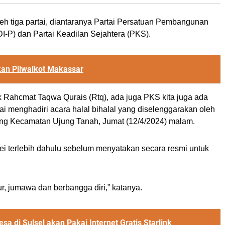
oleh tiga partai, diantaranya Partai Persatuan Pembangunan
I-P) dan Partai Keadilan Sejahtera (PKS).
kan Pilwalkot Makassar
k Rahcmat Taqwa Qurais (Rtq), ada juga PKS kita juga ada
sai menghadiri acara halal bihalal yang diselenggarakan oleh
loang Kecamatan Ujung Tanah, Jumat (12/4/2024) malam.
ei terlebih dahulu sebelum menyatakan secara resmi untuk
bur, jumawa dan berbangga diri,” katanya.
a di Sulsel akan Pakai Internet Gratis Starlink