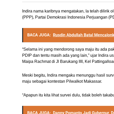
Indira nama karibnya mengatakan, Ia telah dilirik 
(PPP), Partai Demokrasi Indonesia Perjuangan (PD
BACA JUGA:
Rusdin Abdullah Batal Mencalon
“Selama ini yang mendorong saya maju itu ada pa
PDIP dan tentu masih ada yang lain,” ujar Indira u
Maipa Rachmat di Jl Barukang IIII, Kel Pattingal
Meski begitu, Indira mengaku menunggu hasil surv
maju sebagai kontestan Pilwalkot Makassar.
“Apapun itu kita lihat survei dulu, tidak boleh taka
BACA JUGA:
Danny Pomanto Jadi Gubernur, Des