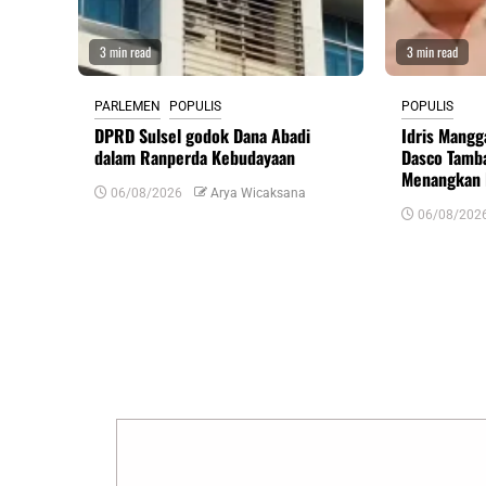
3 min read
3 min read
PARLEMEN
POPULIS
POPULIS
DPRD Sulsel godok Dana Abadi
Idris Mangg
dalam Ranperda Kebudayaan
Dasco Tamba
Menangkan 
06/08/2026
Arya Wicaksana
06/08/202
Tinggalkan Balasan
Alamat email Anda tidak akan dipublikasikan.
R
Komentar
*