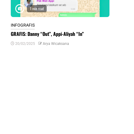
1 min read
1 m
INFOGRAFIS
INFOGRAFIS
GRAFIS: Danny “Out”, Appi-Aliyah “In”
INFOGRAFIS:
Daerah di Su
20/02/2025
Arya Wicaksana
07/07/2024