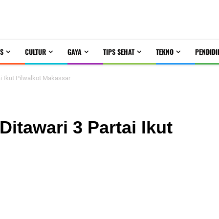
S
CULTUR
GAYA
TIPS SEHAT
TEKNO
PENDIDI
ai Ikut Pilwalkot Makassar
itawari 3 Partai Ikut