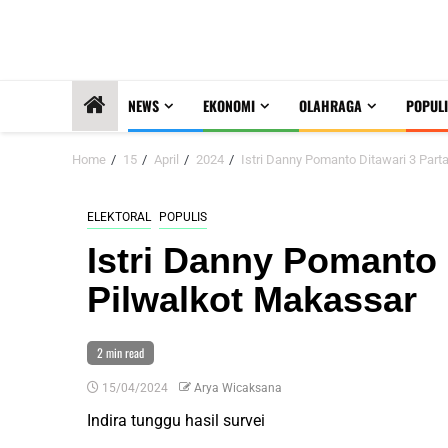
NEWS
EKONOMI
OLAHRAGA
POPULI
Home
15
April
2024
Istri Danny Pomanto Ditawari 3 Part
ELEKTORAL
POPULIS
Istri Danny Pomanto D
Pilwalkot Makassar
2 min read
15/04/2024
Arya Wicaksana
Indira tunggu hasil survei