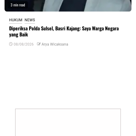
3 min read
HUKUM
NEWS
Diperiksa Polda Sulsel, Basri Kajang: Saya Warga Negara
yang Baik
08/08/2026
Arya Wicaksana
Tinggalkan Balasan
Alamat email Anda tidak akan dipublikasikan.
Ruas yang wajib ditandai
*
Komentar
*