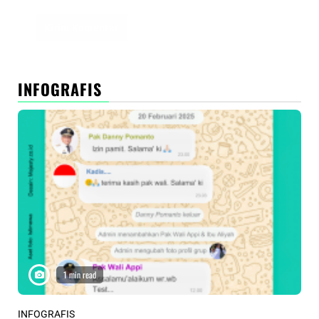
INFOGRAFIS
1 min read
INFOGRAFIS
INF