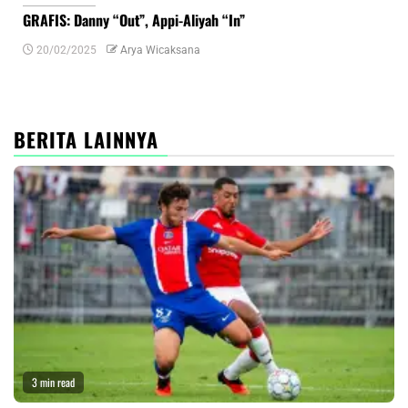
GRAFIS: Danny “Out”, Appi-Aliyah “In”
INF
20/02/2025
Arya Wicaksana
0
BERITA LAINNYA
3 min read