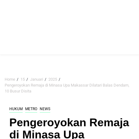
Home
15
Januari
2025
Pengeroyokan Remaja di Minasa Upa Makassar Dilatari Balas Dendam,
10 Busur Disita
HUKUM
METRO
NEWS
Pengeroyokan Remaja
di Minasa Upa