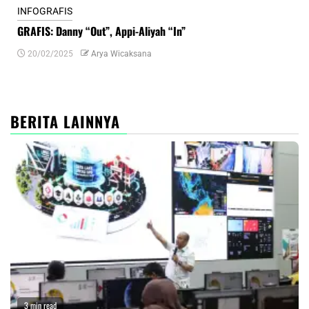
INFOGRAFIS
INF
GRAFIS: Danny “Out”, Appi-Aliyah “In”
INF
20/02/2025
Arya Wicaksana
0
BERITA LAINNYA
3 min read