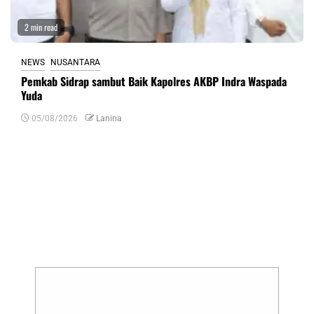
2 min read
NEWS
NUSANTARA
Pemkab Sidrap sambut Baik Kapolres AKBP Indra Waspada
Yuda
05/08/2026
Lanina
Tinggalkan Balasan
Alamat email Anda tidak akan dipublikasikan.
Ruas yang wajib ditandai
*
Komentar
*