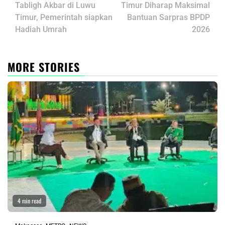
Tabligh Akbar di Luwu
Timur Diharap Maksimal
Timur, Pemerintah siapkan
Bantuan Sarpras BPDP
Hadiah Umrah
2026
MORE STORIES
4 min read