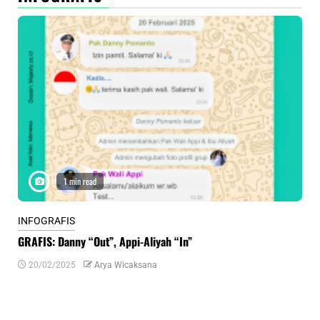
1 min read
INFOGRAFIS
INF
GRAFIS: Danny “Out”, Appi-Aliyah “In”
INF
20/02/2025
Arya Wicaksana
0