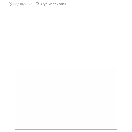
08/08/2026
Arya Wicaksana
Tinggalkan Balasan
Alamat email Anda tidak akan dipublikasikan.
Ruas yang wajib ditandai
*
Komentar
*