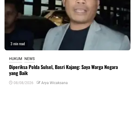
3 min read
HUKUM
NEWS
Diperiksa Polda Sulsel, Basri Kajang: Saya Warga Negara
yang Baik
08/08/2026
Arya Wicaksana
Tinggalkan Balasan
Alamat email Anda tidak akan dipublikasikan.
Ruas yang wajib ditandai
*