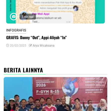
1 min read
INFOGRAFIS
INF
GRAFIS: Danny “Out”, Appi-Aliyah “In”
INF
20/02/2025
Arya Wicaksana
0
BERITA LAINNYA